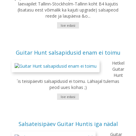
laevapilet Tallinn-Stockholm-Tallinn koht B4 kajutis
(lisatasu eest võimalik ka kajuti upgrade) salsapeod
reede ja laupäeva &o...
loe edasi
Guitar Hunt salsapidusid enam ei toimu
Hetkel
Guitar
Hunt
´is teisipäeviti salsapidusid ei toimu. Lähiajal tulemas
peod uues kohas ;)
loe edasi
Salsateisipäev Guitar Huntis iga nädal
Guitar