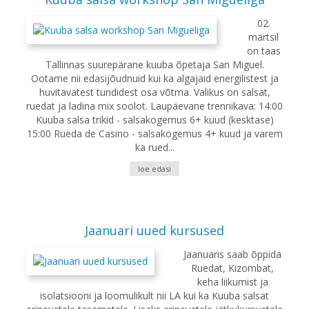
02.
märtsil
on taas
Tallinnas suurepärane kuuba õpetaja San Miguel.
Ootame nii edasijõudnuid kui ka algajaid energilistest ja
huvitavatest tundidest osa võtma. Valikus on salsat,
ruedat ja ladina mix soolot. Laupäevane trennikava: 14:00
Kuuba salsa trikid - salsakogemus 6+ kuud (kesktase)
15:00 Rueda de Casino - salsakogemus 4+ kuud ja varem
ka rued...
loe edasi
Jaanuari uued kursused
Jaanuaris saab õppida
Ruedat, Kizombat,
keha liikumist ja
isolatsiooni ja loomulikult nii LA kui ka Kuuba salsat