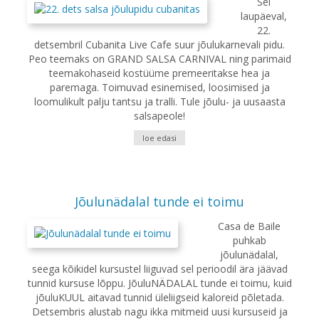
Sel
laupäeval,
22.
detsembril Cubanita Live Cafe suur jõulukarnevali pidu.
Peo teemaks on GRAND SALSA CARNIVAL ning parimaid
teemakohaseid kostüüme premeeritakse hea ja
paremaga. Toimuvad esinemised, loosimised ja
loomulikult palju tantsu ja tralli. Tule jõulu- ja uusaasta
salsapeole!
loe edasi
Jõulunädalal tunde ei toimu
Casa de Baile
puhkab
jõulunädalal,
seega kõikidel kursustel liiguvad sel perioodil ära jäävad
tunnid kursuse lõppu. JõuluNÄDALAL tunde ei toimu, kuid
jõuluKUUL aitavad tunnid üleliigseid kaloreid põletada.
Detsembris alustab nagu ikka mitmeid uusi kursuseid ja