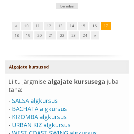
loe edasi
«
10
11
12
13
14
15
16
17
18
19
20
21
22
23
24
»
Algajate kursused
Liitu järgmise
algajate kursusega
juba
täna:
-
SALSA algkursus
-
BACHATA algkursus
-
KIZOMBA algkursus
-
URBAN KIZ algkursus
-
WEST COAST SWING algkursus