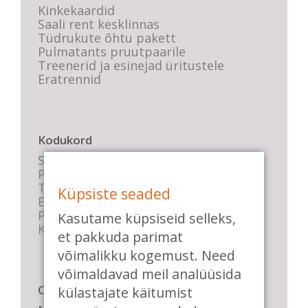
Kinkekaardid
Saali rent kesklinnas
Tüdrukute õhtu pakett
Pulmatants pruutpaarile
Treenerid ja esinejad üritustele
Eratrennid
Kodukord
Stuudio sisekord
Privaatsustingimused
Tasemete kirjeldused
Küpsiste seaded
E-poe tingimused
Parkimise info
Kasutame küpsiseid selleks,
KKK
et pakkuda parimat
võimalikku kogemust. Need
võimaldavad meil analüüsida
Casa de Baile
külastajate käitumist