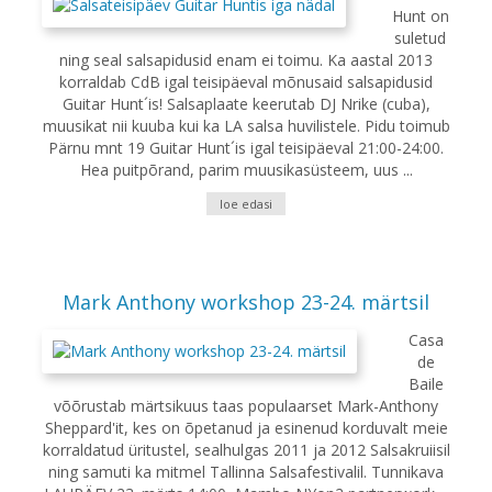
Hunt on
suletud
ning seal salsapidusid enam ei toimu. Ka aastal 2013
korraldab CdB igal teisipäeval mõnusaid salsapidusid
Guitar Hunt´is! Salsaplaate keerutab DJ Nrike (cuba),
muusikat nii kuuba kui ka LA salsa huvilistele. Pidu toimub
Pärnu mnt 19 Guitar Hunt´is igal teisipäeval 21:00-24:00.
Hea puitpõrand, parim muusikasüsteem, uus ...
loe edasi
Mark Anthony workshop 23-24. märtsil
Casa
de
Baile
võõrustab märtsikuus taas populaarset Mark-Anthony
Sheppard'it, kes on õpetanud ja esinenud korduvalt meie
korraldatud üritustel, sealhulgas 2011 ja 2012 Salsakruiisil
ning samuti ka mitmel Tallinna Salsafestivalil. Tunnikava