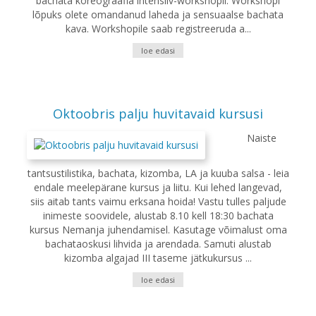
bachata koreograafia intensiiv-workshopil. Workshopi
lõpuks olete omandanud laheda ja sensuaalse bachata
kava. Workshopile saab registreeruda a...
loe edasi
Oktoobris palju huvitavaid kursusi
Naiste
tantsustilistika, bachata, kizomba, LA ja kuuba salsa - leia
endale meelepärane kursus ja liitu. Kui lehed langevad,
siis aitab tants vaimu erksana hoida! Vastu tulles paljude
inimeste soovidele, alustab 8.10 kell 18:30 bachata
kursus Nemanja juhendamisel. Kasutage võimalust oma
bachataoskusi lihvida ja arendada. Samuti alustab
kizomba algajad III taseme jätkukursus ...
loe edasi