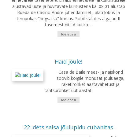
erinevatele tasemetele. Lisaks erinevatele jätkukursustele
alustavad uute ja huvitavate kursustena ka: 08.01 alustab
Rueda de Casino Andre juhendamisel - alati lõbus ja
tempokas "ringsalsa" kursus. Sobilik alates algajad II
tasemest nii LA kui ka ...
loe edasi
Häid jõule!
Casa de Baile mees- ja naiskond
soovib kõigile mõnusat jõuluaega,
raketirohket aastavahetust ja
tantsurohket uut aastat.
loe edasi
22. dets salsa jõulupidu cubanitas