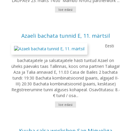
LAUPÄEV 23. märts 14:00 Mambo NYon2 partnerwork ...
loe edasi
Azaeli bachata tunnid E, 11. märtsil
Eesti
bachatajatele ja salsatajatele hästi tuntud Azael on
üheks päevaks taas Tallinnas, koos oma partneri Taliaga!
Aza ja Talia annavad E, 11.03 Casa de Bailes 2 bachata
tundi: 19:30 Bachata kombinatsioonid (paaris, algajad II-
III) 20:30 Bachata kombinatsioonid (paaris, kesktase)
Registreerumine tunni alguses kohapeal. Osavõtutasu: 8.-
€ tund / osa...
loe edasi
Kuuba salsa workshop San Migueliga