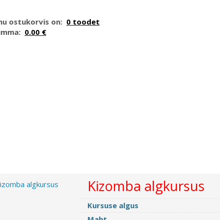
nu ostukorvis on:
0 toodet
umma:
0.00 €
Kizomba algkursus
Kursuse algus
Maht