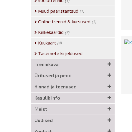
Soolotrennid
(1)
Muud paaristantsud
(1)
Online trennid & kursused
(3)
Kinkekaardid
(7)
Kuukaart
(4)
Tasemete kirjeldused
Trennikava
Üritused ja peod
Hinnad ja teenused
Kasulik info
Meist
Uudised
Kontakt