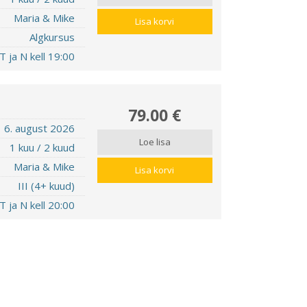
Maria & Mike
Lisa korvi
Algkursus
T ja N kell 19:00
79.00 €
6. august 2026
Loe lisa
1 kuu / 2 kuud
Maria & Mike
Lisa korvi
III (4+ kuud)
T ja N kell 20:00