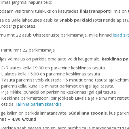
ilmas järgmisi näpunäiteid:
odsaim viis trenni tulekuks on kasutades
ühistransporti
, mis on 
sa de Baile läheduses asub ka
Snabb parklaid
(otsi nende äpist
uropargi parklates.
rnu mnt 22 asub Ühisteenuste parkimismaja, mille hinnad
leiad siit
 Pärnu mnt 22 parkimismaja
ljas võimalus on parkida oma auto veidi kaugemale,
kesklinna pa
E-R alates kella 19:00 on parkimine kesklinnas tasuta
L alates kella 15:00 on parkimine kesklinnas tasuta
Tasuta parkimist võib alustada 15 minutit enne tasuta aja kehtim
parkimiskella, kuna 15 minutit parkimist on igal ajal tasuta.
P ja riiklikel pühadel on parkimine kesklinnas igal ajal tasuta.
Kesklinna parkimistsooni piir jookseb Liivalaia ja Pärnu mnt ristis
otsida
Tallinna parkimiskaardilt
ige kallim on parkida linnatänavatel
Südalinna tsoonis
, kus parki
nut = 4,80 €/tund
Parkida saab saates sõnumi auto numbriga ja märksõnaga
"111