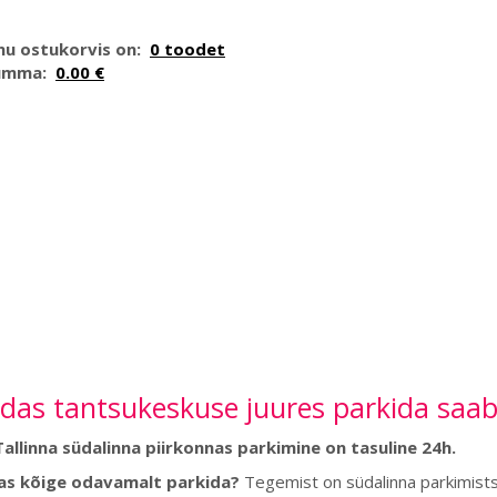
nu ostukorvis on:
0 toodet
umma:
0.00 €
das tantsukeskuse juures parkida saab
Tallinna südalinna piirkonnas parkimine on tasuline 24h.
as kõige odavamalt parkida?
Tegemist on südalinna parkimistso