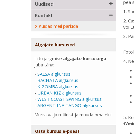
pea s
Uudised
1. So
Kontakt
2. Ca
Kuidas meil parkida
või E
3. Pä
Algajate kursused
Fotol
Liitu järgmise
algajate kursusega
4. Ne
juba täna:
-
SALSA algkursus
-
BACHATA algkursus
-
KIZOMBA algkursus
-
URBAN KIZ algkursus
-
WEST COAST SWING algkursus
-
ARGENTIINA TANGO algkursus
Murra välja rutiinist ja muuda oma elu!
5. Kõ
€/mi
Osta kursus e-poest