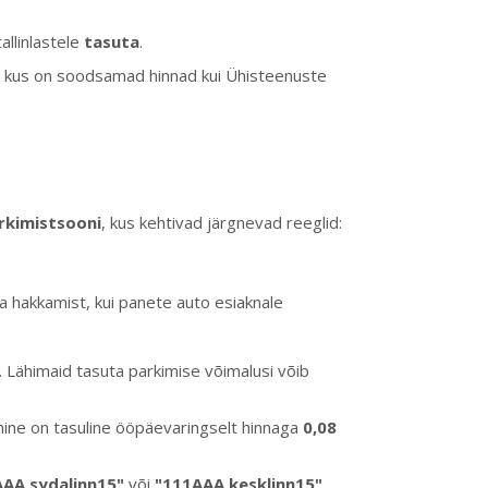
tallinlastele
tasuta
.
), kus on soodsamad hinnad kui Ühisteenuste
rkimistsooni
, kus kehtivad järgnevad reeglid:
a hakkamist, kui panete auto esiaknale
t. Lähimaid tasuta parkimise võimalusi võib
mine on tasuline ööpäevaringselt hinnaga
0,08
AAA sydalinn15"
või
"111AAA kesklinn15"