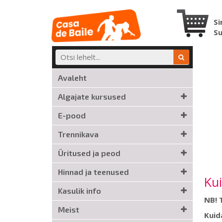
Si
S
Avaleht
Algajate kursused
E-pood
Trennikava
Üritused ja peod
Hinnad ja teenused
Kui
Kasulik info
NB! 
Meist
Kuid