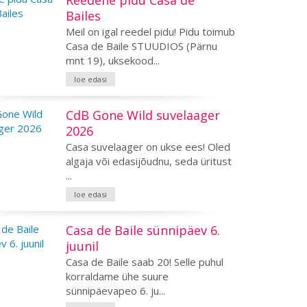
Reedene pidu Casa de
Bailes
Meil on igal reedel pidu! Pidu toimub
Casa de Baile STUUDIOS (Pärnu
mnt 19), uksekood...
loe edasi
CdB Gone Wild suvelaager
2026
Casa suvelaager on ukse ees! Oled
algaja või edasijõudnu, seda üritust
...
loe edasi
Casa de Baile sünnipäev 6.
juunil
Casa de Baile saab 20! Selle puhul
korraldame ühe suure
sünnipäevapeo 6. ju...