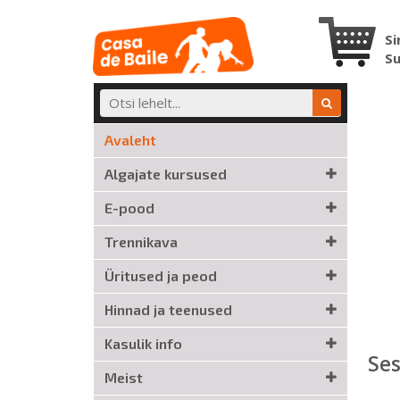
Si
S
Avaleht
Algajate kursused
E-pood
Trennikava
Üritused ja peod
Hinnad ja teenused
Kasulik info
Ses
Meist