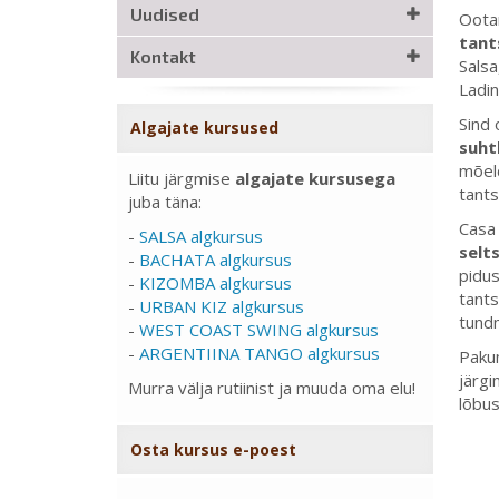
Uudised
Oota
tant
Kontakt
Salsa
Ladin
Sind
Algajate kursused
suht
mõeld
Liitu järgmise
algajate kursusega
tants
juba täna:
Casa 
-
SALSA algkursus
selt
-
BACHATA algkursus
pidus
-
KIZOMBA algkursus
tants
-
URBAN KIZ algkursus
tund
-
WEST COAST SWING algkursus
-
ARGENTIINA TANGO algkursus
Pakum
järgi
Murra välja rutiinist ja muuda oma elu!
lõbus
Osta kursus e-poest