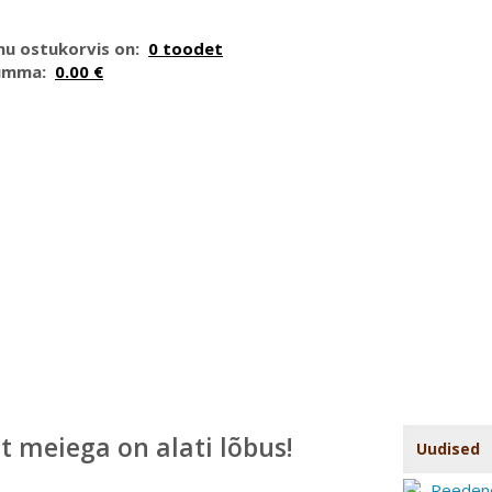
nu ostukorvis on:
0 toodet
umma:
0.00 €
t meiega on alati lõbus!
Uudised