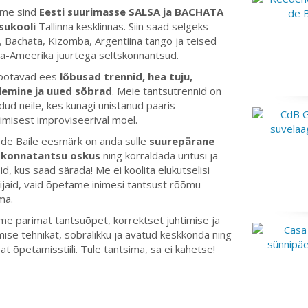
me sind
Eesti suurimasse SALSA ja BACHATA
sukooli
Tallinna kesklinnas. Siin saad selgeks
, Bachata, Kizomba, Argentiina tango ja teised
a-Ameerika juurtega seltskonnantsud.
 ootavad ees
lõbusad trennid, hea tuju,
lemine ja uued sõbrad
. Meie tantsutrennid on
ud neile, kes kunagi unistanud paaris
imisest improviseerival moel.
de Baile eesmärk on anda sulle
suurepärane
skonnatantsu oskus
ning korraldada üritusi ja
id, kus saad särada! Me ei koolita elukutselisi
ijaid, vaid õpetame inimesi tantsust rõõmu
ma.
e parimat tantsuõpet, korrektset juhtimise ja
mise tehnikat, sõbralikku ja avatud keskkonda ning
at õpetamisstiili. Tule tantsima, sa ei kahetse!