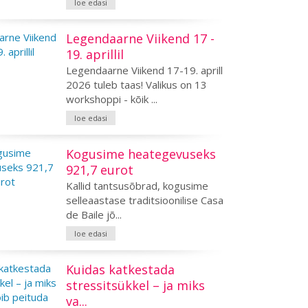
loe edasi
Legendaarne Viikend 17 -
19. aprillil
Legendaarne Viikend 17-19. aprill
2026 tuleb taas! Valikus on 13
workshoppi - kõik ...
loe edasi
Kogusime heategevuseks
921,7 eurot
Kallid tantsusõbrad, kogusime
selleaastase traditsioonilise Casa
de Baile jõ...
loe edasi
Kuidas katkestada
stressitsükkel – ja miks
va...