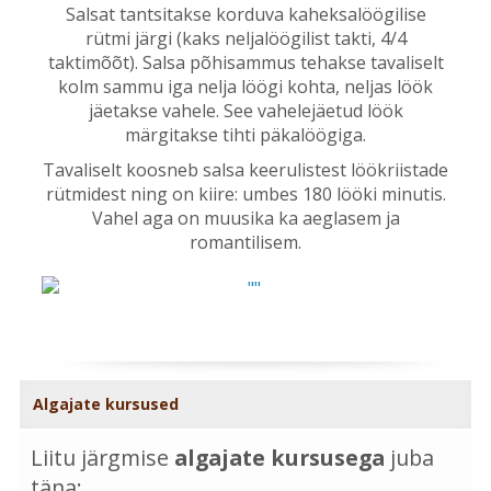
Salsat tantsitakse korduva kaheksalöögilise
rütmi järgi (kaks neljalöögilist takti, 4/4
taktimõõt). Salsa põhisammus tehakse tavaliselt
kolm sammu iga nelja löögi kohta, neljas löök
jäetakse vahele. See vahelejäetud löök
märgitakse tihti päkalöögiga.
Tavaliselt koosneb salsa keerulistest löökriistade
rütmidest ning on kiire: umbes 180 lööki minutis.
Vahel aga on muusika ka aeglasem ja
romantilisem.
Algajate kursused
Liitu järgmise
algajate kursusega
juba
täna: