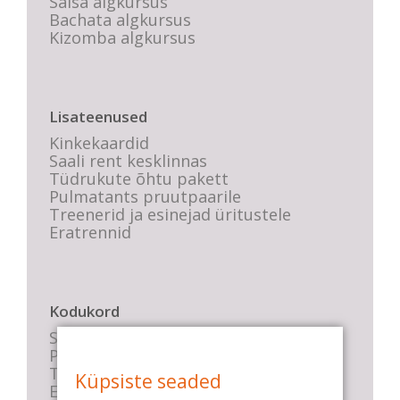
Salsa algkursus
Bachata algkursus
Kizomba algkursus
Lisateenused
Kinkekaardid
Saali rent kesklinnas
Tüdrukute õhtu pakett
Pulmatants pruutpaarile
Treenerid ja esinejad üritustele
Eratrennid
Kodukord
Stuudio sisekord
Privaatsustingimused
Tasemete kirjeldused
Küpsiste seaded
E-poe tingimused