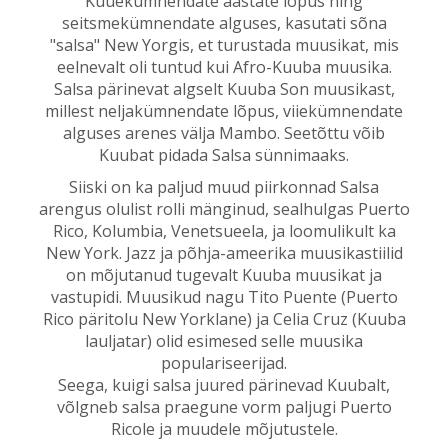
Kuuekümnendate aastate lõpus ning
seitsmekümnendate alguses, kasutati sõna
"salsa" New Yorgis, et turustada muusikat, mis
eelnevalt oli tuntud kui Afro-Kuuba muusika.
Salsa pärinevat algselt Kuuba Son muusikast,
millest neljakümnendate lõpus, viiekümnendate
alguses arenes välja Mambo. Seetõttu võib
Kuubat pidada Salsa sünnimaaks.
Siiski on ka paljud muud piirkonnad Salsa
arengus olulist rolli mänginud, sealhulgas Puerto
Rico, Kolumbia, Venetsueela, ja loomulikult ka
New York. Jazz ja põhja-ameerika muusikastiilid
on mõjutanud tugevalt Kuuba muusikat ja
vastupidi. Muusikud nagu Tito Puente (Puerto
Rico päritolu New Yorklane) ja Celia Cruz (Kuuba
lauljatar) olid esimesed selle muusika
populariseerijad.
Seega, kuigi salsa juured pärinevad Kuubalt,
võlgneb salsa praegune vorm paljugi Puerto
Ricole ja muudele mõjutustele.