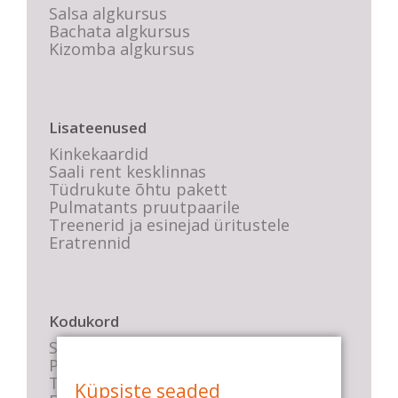
Salsa algkursus
Bachata algkursus
Kizomba algkursus
Lisateenused
Kinkekaardid
Saali rent kesklinnas
Tüdrukute õhtu pakett
Pulmatants pruutpaarile
Treenerid ja esinejad üritustele
Eratrennid
Kodukord
Stuudio sisekord
Privaatsustingimused
Tasemete kirjeldused
Küpsiste seaded