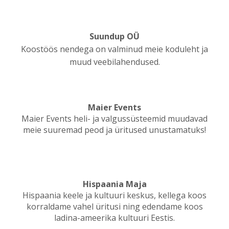
Suundup OÜ
Koostöös nendega on valminud meie koduleht ja
muud veebilahendused.
Maier Events
Maier Events heli- ja valgussüsteemid muudavad
meie suuremad peod ja üritused unustamatuks!
Hispaania Maja
Hispaania keele ja kultuuri keskus, kellega koos
korraldame vahel üritusi ning edendame koos
ladina-ameerika kultuuri Eestis.