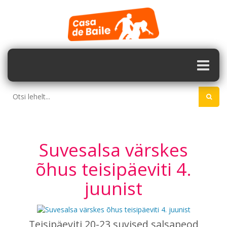
Suvesalsa värskes
õhus teisipäeviti 4.
juunist
Teisipäeviti 20-23 suvised salsapeod