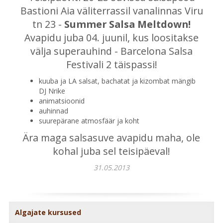
Bastioni Aia väliterrassil vanalinnas Viru
tn 23 -
Summer Salsa Meltdown!
Avapidu juba 04. juunil, kus loositakse
välja superauhind - Barcelona Salsa
Festivali 2 täispassi!
kuuba ja LA salsat, bachatat ja kizombat mängib
DJ Nrike
animatsioonid
auhinnad
suurepärane atmosfäär ja koht
Ära maga salsasuve avapidu maha, ole
kohal juba sel teisipäeval!
31.05.2013
Algajate kursused