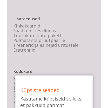
Lisateenused
Kinkekaardid
Saali rent kesklinnas
Tüdrukute õhtu pakett
Pulmatants pruutpaarile
Treenerid ja esinejad üritustele
Eratrennid
Kodukord
Stuudio sisekord
Privaatsustingimused
Tasemete kirjeldused
Küpsiste seaded
E-poe tingimused
Parkimise info
Kasutame küpsiseid selleks,
KKK
et pakkuda parimat