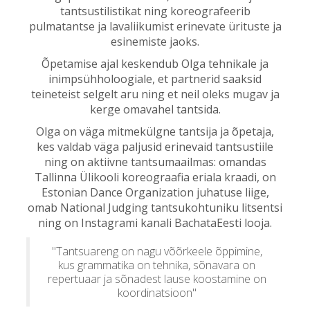
tantsustilistikat ning koreografeerib
pulmatantse ja lavaliikumist erinevate ürituste ja
esinemiste jaoks.
Õpetamise ajal keskendub Olga tehnikale ja
inimpsühholoogiale, et partnerid saaksid
teineteist selgelt aru ning et neil oleks mugav ja
kerge omavahel tantsida.
Olga on väga mitmekülgne tantsija ja õpetaja,
kes valdab väga paljusid erinevaid tantsustiile
ning on aktiivne tantsumaailmas: omandas
Tallinna Ülikooli koreograafia eriala kraadi, on
Estonian Dance Organization juhatuse liige,
omab National Judging tantsukohtuniku litsentsi
ning on Instagrami kanali BachataEesti looja.
"Tantsuareng on nagu võõrkeele õppimine,
kus grammatika on tehnika, sõnavara on
repertuaar ja sõnadest lause koostamine on
koordinatsioon"