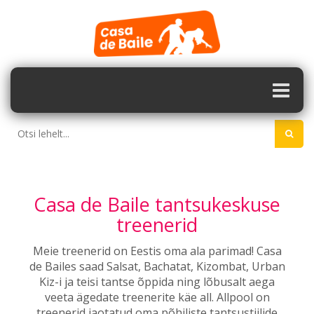
Casa de Baile tantsukeskuse
treenerid
Meie treenerid on Eestis oma ala parimad! Casa
de Bailes saad Salsat, Bachatat, Kizombat, Urban
Kiz-i ja teisi tantse õppida ning lõbusalt aega
veeta ägedate treenerite käe all. Allpool on
treenerid jaotatud oma põhiliste tantsustiilide