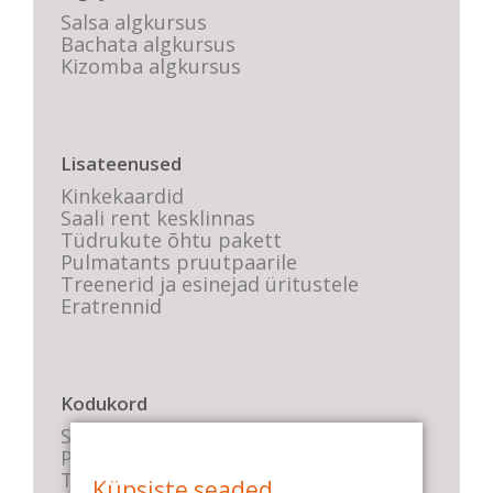
Salsa algkursus
Bachata algkursus
Kizomba algkursus
Lisateenused
Kinkekaardid
Saali rent kesklinnas
Tüdrukute õhtu pakett
Pulmatants pruutpaarile
Treenerid ja esinejad üritustele
Eratrennid
Kodukord
Stuudio sisekord
Privaatsustingimused
Tasemete kirjeldused
Küpsiste seaded