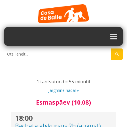
1 tantsutund = 55 minutit
Järgmine nädal »
Esmaspäev (10.08)
18:00
Bachata algkursus 2h (august)