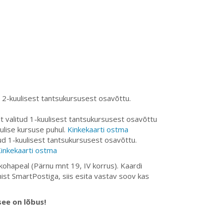
 2-kuulisest tantsukursusest osavõttu.
 valitud 1-kuulisest tantsukursusest osavõttu
ulise kursuse puhul.
Kinkekaarti ostma
ud 1-kuulisest tantsukursusest osavõttu.
inkekaarti ostma
kohapeal (Pärnu mnt 19, IV korrus). Kaardi
st SmartPostiga, siis esita vastav soov kas
see on lõbus!