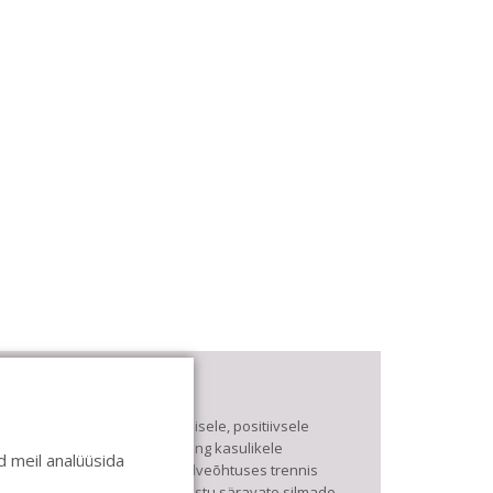
asa de Baile
e pühendume lõbusale olemisele, positiivsele
eltskonnale ja huvitavatele ning kasulikele
 meil analüüsida
antsudele. Kui mõnes meie talveõhtuses trennis
uled kustutada, siis vaatab vastu säravate silmade