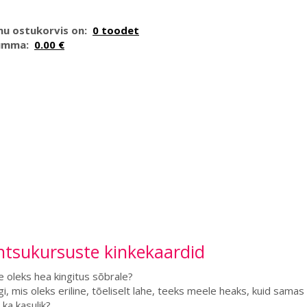
nu ostukorvis on:
0 toodet
umma:
0.00 €
ntsukursuste kinkekaardid
ne oleks hea kingitus sõbrale?
i, mis oleks eriline, tõeliselt lahe, teeks meele heaks, kuid samas
 ka kasulik?