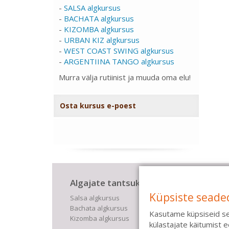
-
SALSA algkursus
-
BACHATA algkursus
-
KIZOMBA algkursus
-
URBAN KIZ algkursus
-
WEST COAST SWING algkursus
-
ARGENTIINA TANGO algkursus
Murra välja rutiinist ja muuda oma elu!
Osta kursus e-poest
Algajate tantsukursused
Lis
Küpsiste seade
Salsa algkursus
Kinke
Bachata algkursus
Saali
Kasutame küpsiseid se
Kizomba algkursus
Tüdru
külastajate käitumist
Pulma