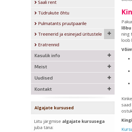
Saali rent
Kin
Tüdrukute õhtu
Pakum
Pulmatants pruutpaarile
lõbu
Treenerid ja esinejad üritustele
ning 
loob 
Eratrennid
Võim
Kasulik info
Meist
Uudised
Kontakt
Kink
saad 
Algajate kursused
ostuk
King
Liitu järgmise
algajate kursusega
juba täna:
Kursu