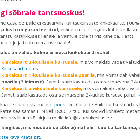
gi sõbrale tantsuoskus!
e Casa de Baile erksavärvilisi tantsukursuste kinkekaarte.
100%
 ja lusti on garanteeritud
, eriline on see kingitus kohe kindlasti
tantsu kasulikkuses kehale ja vaimule pole tarvis kahelda. Tants
hea tuju ja toob naeratuse näole!
alus on valida kolme erineva kinkekaardi vahel:
Kinkekaart 2-kuulisele kursusele,
mis võimaldab vabalt valitud
Kinkekaarti ostma
Kinkekaart 1-kuulisele kursusele paarile
,
mis võimaldab vabalt
paarile (2 inimest)
. Samuti saab kasutada osalise maksena 2-ku
Kinkekaart ühekuulisele kursusele,
mis võimaldab vabalt valit
Samuti saab kasutada osalise maksena 2-kuulise kursuse puhul.
K
ekaarte saad osta meie
e-poest
või Casa de Baile tantsustuudios 
kätte sealsamas E-N kell 18:00-22:00. Kui soovid kohaletoimetami
orvis valikuna või kirjuta meile info@tantsukeskus.ee
i kingitus, mis muudab su sõbra(nna) elu - too ta tantsima, 
ste kava vaata siit.