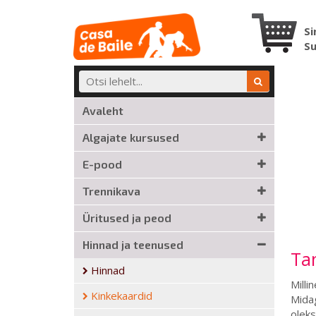
Si
S
Avaleht
Algajate kursused
E-pood
Trennikava
Üritused ja peod
Hinnad ja teenused
Ta
Hinnad
Milli
Kinkekaardid
Midag
oleks