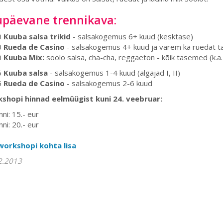
upäevane trennikava:
0
Kuuba salsa trikid
- salsakogemus 6+ kuud (kesktase)
0
Rueda de Casino
- salsakogemus 4+ kuud ja varem ka ruedat t
0
Kuuba Mix:
soolo salsa, cha-cha, reggaeton - kõik tasemed (k.a.
5
Kuuba salsa
- salsakogemus 1-4 kuud (algajad I, II)
5
Rueda de Casino
- salsakogemus 2-6 kuud
shopi hinnad eelmüügist kuni 24. veebruar:
nni: 15.- eur
nni: 20.- eur
workshopi kohta lisa
2.2013