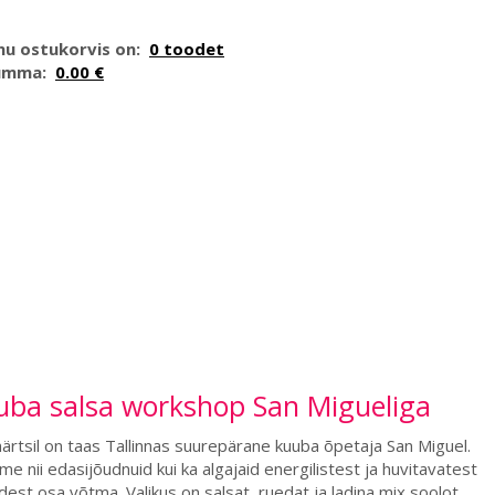
nu ostukorvis on:
0 toodet
umma:
0.00 €
uba salsa workshop San Migueliga
ärtsil on taas Tallinnas suurepärane kuuba õpetaja San Miguel.
e nii edasijõudnuid kui ka algajaid energilistest ja huvitavatest
dest osa võtma. Valikus on salsat, ruedat ja ladina mix soolot.