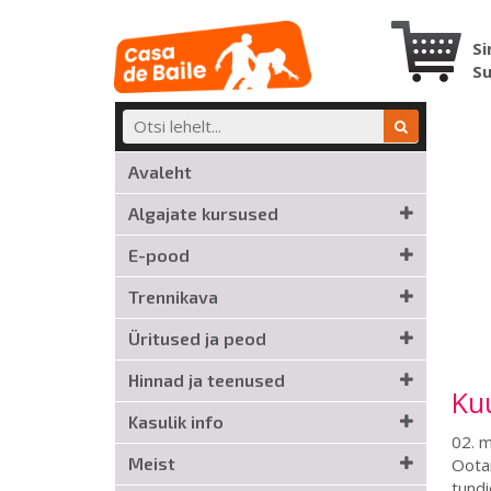
Si
S
Avaleht
Algajate kursused
E-pood
Trennikava
Üritused ja peod
Hinnad ja teenused
Ku
Kasulik info
02. m
Meist
Ootam
tundi