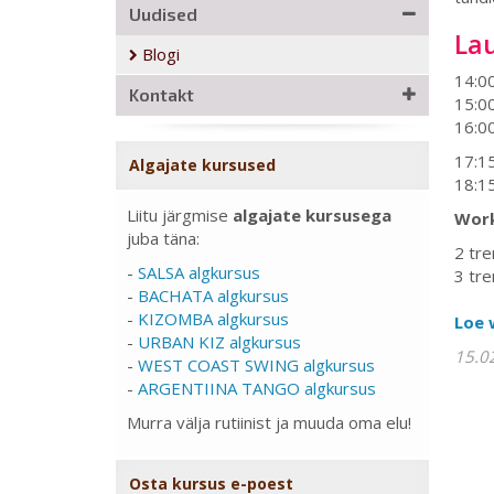
Uudised
La
Blogi
14:0
Kontakt
15:0
16:0
17:1
Algajate kursused
18:1
Liitu järgmise
algajate kursusega
Work
juba täna:
2 tre
-
SALSA algkursus
3 tre
-
BACHATA algkursus
-
KIZOMBA algkursus
Loe 
-
URBAN KIZ algkursus
15.0
-
WEST COAST SWING algkursus
-
ARGENTIINA TANGO algkursus
Murra välja rutiinist ja muuda oma elu!
Osta kursus e-poest