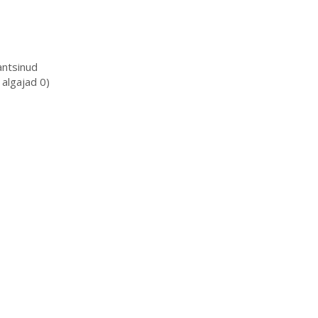
antsinud
 algajad 0)