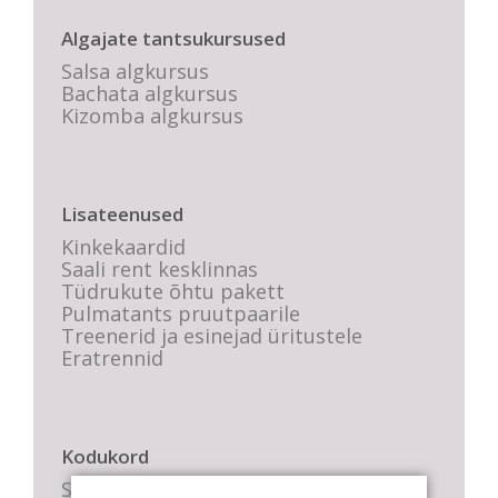
Algajate tantsukursused
Salsa algkursus
Bachata algkursus
Kizomba algkursus
Lisateenused
Kinkekaardid
Saali rent kesklinnas
Tüdrukute õhtu pakett
Pulmatants pruutpaarile
Treenerid ja esinejad üritustele
Eratrennid
Kodukord
Stuudio sisekord