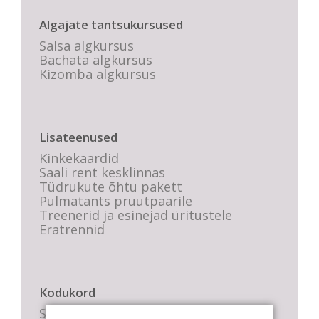
Algajate tantsukursused
Salsa algkursus
Bachata algkursus
Kizomba algkursus
Lisateenused
Kinkekaardid
Saali rent kesklinnas
Tüdrukute õhtu pakett
Pulmatants pruutpaarile
Treenerid ja esinejad üritustele
Eratrennid
Kodukord
Stuudio sisekord