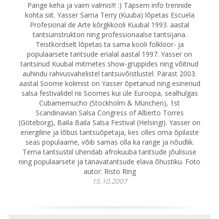
Pange keha ja vaim valmis!!! :) Täpsem info trennide
kohta siit. Yasser Sarria Terry (Kuuba) lõpetas Escuela
Profesional de Arte kõrgkkooli Kuubal 1993. aastal
tantsuinstruktori ning professionaalse tantsijana.
Teistkordselt lõpetas ta sama kooli folkloor- ja
populaarsete tantsude erialal aastal 1997. Yasser on
tantsinud Kuubal mitmetes show-gruppides ning võitnud
auhindu rahvusvahelistel tantsuvõistlustel. Pärast 2003.
aastal Soome kolimist on Yasser õpetanud ning esinenud
salsa festivalidel nii Soomes kui üle Euroopa, sealhulgas
Cubamemucho (Stockholm & München), 1st
Scandinavian Salsa Congress of Alberto Torres
(Göteborg), Baila Baila Salsa Festival (Helsingi). Yasser on
energiline ja lõbus tantsuõpetaja, kes olles oma õpilaste
seas populaarne, võib samas olla ka range ja nõudlik.
Tema tantsustiil ühendab afrokuuba tantsude jõulisuse
ning populaarsete ja tänavatantsude elava õhustiku. Foto
autor: Risto Ring
15.10.2007