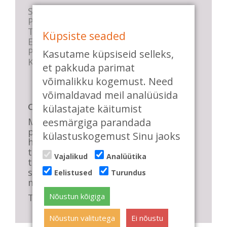
Stuudio sisekord
Privaatsustingimused
Tasemete kirjeldused
Küpsiste seaded
E-poe tingimused
Parkimise info
Kasutame küpsiseid selleks,
KKK
et pakkuda parimat
võimalikku kogemust. Need
võimaldavad meil analüüsida
Casa de Baile
külastajate käitumist
eesmärgiga parandada
Me pühendume lõbusale olemisele,
positiivsele seltskonnale ja
külastuskogemust Sinu jaoks
huvitavatele ning kasulikele
tantsudele. Kui mõnes meie
Vajalikud
Analüütika
talveõhtuses trennis tuled kustutada,
siis vaatab vastu säravate silmade
Eelistused
Turundus
meri, mis näitab, et oleme õigel teel!
Nõustun kõigiga
Tule ka sina meie sekka.
Nõustun valitutega
Ei nõustu