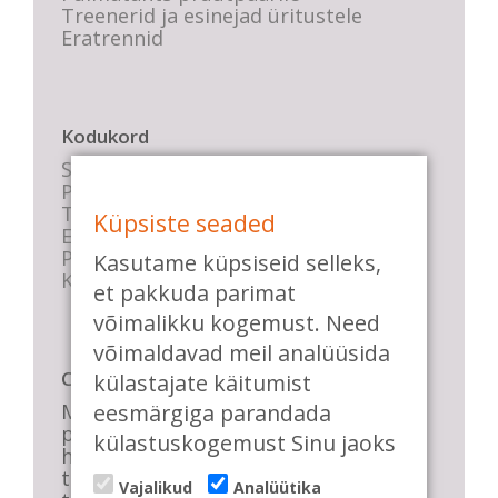
Treenerid ja esinejad üritustele
Eratrennid
Kodukord
Stuudio sisekord
Privaatsustingimused
Tasemete kirjeldused
Küpsiste seaded
E-poe tingimused
Parkimise info
Kasutame küpsiseid selleks,
KKK
et pakkuda parimat
võimalikku kogemust. Need
võimaldavad meil analüüsida
Casa de Baile
külastajate käitumist
eesmärgiga parandada
Me pühendume lõbusale olemisele,
positiivsele seltskonnale ja
külastuskogemust Sinu jaoks
huvitavatele ning kasulikele
tantsudele. Kui mõnes meie
Vajalikud
Analüütika