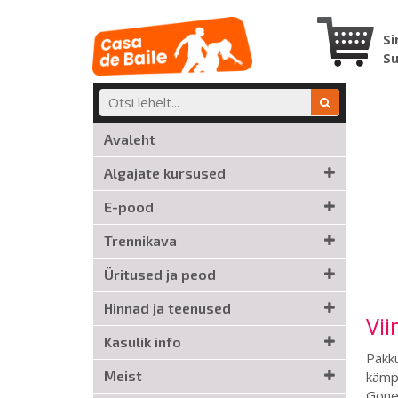
Si
S
Avaleht
Algajate kursused
E-pood
Trennikava
Üritused ja peod
Hinnad ja teenused
Vii
Kasulik info
Pakk
Meist
kämpi
Gone 