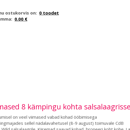
nu ostukorvis on:
0 toodet
umma:
0.00 €
mased 8 kämpingu kohta salsalaagrisse
umisel on veel viimased vabad kohad ööbimisega
ngmajades sellel nädalavahetusel (8-9 august) toimuvale CdB
Wild salsalaagrile. Kiiremad saavad kohad, broneeri koht kohe. L