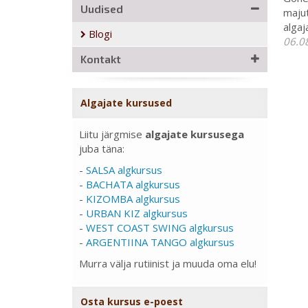
Uudised
majut
algaj
Blogi
06.0
Kontakt
Algajate kursused
Liitu järgmise
algajate kursusega
juba täna:
-
SALSA algkursus
-
BACHATA algkursus
-
KIZOMBA algkursus
-
URBAN KIZ algkursus
-
WEST COAST SWING algkursus
-
ARGENTIINA TANGO algkursus
Murra välja rutiinist ja muuda oma elu!
Osta kursus e-poest