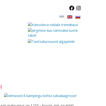
!
aagri maksumus on 1250.- krooni, mis sisaldab