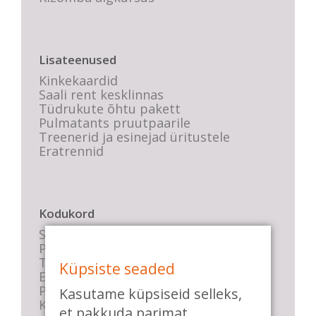
Lisateenused
Kinkekaardid
Saali rent kesklinnas
Tüdrukute õhtu pakett
Pulmatants pruutpaarile
Treenerid ja esinejad üritustele
Eratrennid
Kodukord
Stuudio sisekord
Privaatsustingimused
Tasemete kirjeldused
Küpsiste seaded
E-poe tingimused
Parkimise info
Kasutame küpsiseid selleks,
KKK
et pakkuda parimat