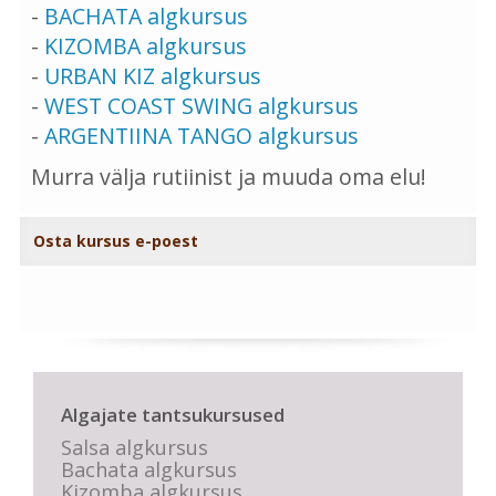
-
BACHATA algkursus
-
KIZOMBA algkursus
-
URBAN KIZ algkursus
-
WEST COAST SWING algkursus
-
ARGENTIINA TANGO algkursus
Murra välja rutiinist ja muuda oma elu!
Osta kursus e-poest
Algajate tantsukursused
Salsa algkursus
Bachata algkursus
Kizomba algkursus