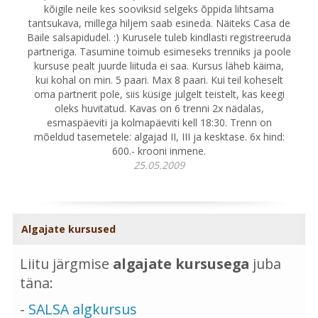
kõigile neile kes sooviksid selgeks õppida lihtsama
tantsukava, millega hiljem saab esineda. Näiteks Casa de
Baile salsapidudel. :) Kurusele tuleb kindlasti registreeruda
partneriga. Tasumine toimub esimeseks trenniks ja poole
kursuse pealt juurde liituda ei saa. Kursus läheb käima,
kui kohal on min. 5 paari. Max 8 paari. Kui teil koheselt
oma partnerit pole, siis küsige julgelt teistelt, kas keegi
oleks huvitatud. Kavas on 6 trenni 2x nädalas,
esmaspäeviti ja kolmapäeviti kell 18:30. Trenn on
mõeldud tasemetele: algajad II, III ja kesktase. 6x hind:
600.- krooni inmene.
25.05.2009
Algajate kursused
Liitu järgmise
algajate kursusega
juba
täna:
-
SALSA algkursus