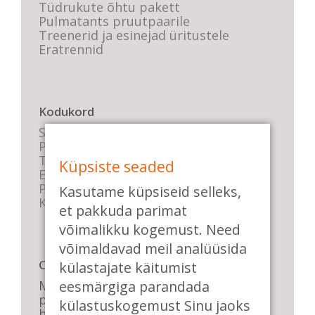
Tüdrukute õhtu pakett
Pulmatants pruutpaarile
Treenerid ja esinejad üritustele
Eratrennid
Kodukord
Stuudio sisekord
Privaatsustingimused
Tasemete kirjeldused
Küpsiste seaded
E-poe tingimused
Parkimise info
Kasutame küpsiseid selleks,
KKK
et pakkuda parimat
võimalikku kogemust. Need
võimaldavad meil analüüsida
Casa de Baile
külastajate käitumist
eesmärgiga parandada
Me pühendume lõbusale olemisele,
positiivsele seltskonnale ja
külastuskogemust Sinu jaoks
huvitavatele ning kasulikele