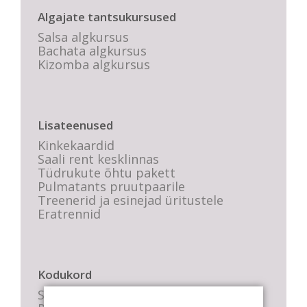
Algajate tantsukursused
Salsa algkursus
Bachata algkursus
Kizomba algkursus
Lisateenused
Kinkekaardid
Saali rent kesklinnas
Tüdrukute õhtu pakett
Pulmatants pruutpaarile
Treenerid ja esinejad üritustele
Eratrennid
Kodukord
Stuudio sisekord