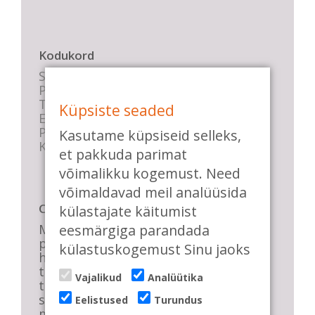
Kodukord
Stuudio sisekord
Privaatsustingimused
Tasemete kirjeldused
Küpsiste seaded
E-poe tingimused
Parkimise info
Kasutame küpsiseid selleks,
KKK
et pakkuda parimat
võimalikku kogemust. Need
võimaldavad meil analüüsida
Casa de Baile
külastajate käitumist
eesmärgiga parandada
Me pühendume lõbusale olemisele,
positiivsele seltskonnale ja
külastuskogemust Sinu jaoks
huvitavatele ning kasulikele
tantsudele. Kui mõnes meie
Vajalikud
Analüütika
talveõhtuses trennis tuled kustutada,
siis vaatab vastu säravate silmade
Eelistused
Turundus
meri, mis näitab, et oleme õigel teel!