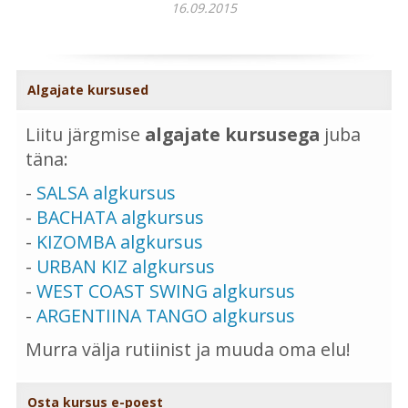
16.09.2015
Algajate kursused
Liitu järgmise
algajate kursusega
juba
täna:
-
SALSA algkursus
-
BACHATA algkursus
-
KIZOMBA algkursus
-
URBAN KIZ algkursus
-
WEST COAST SWING algkursus
-
ARGENTIINA TANGO algkursus
Murra välja rutiinist ja muuda oma elu!
Osta kursus e-poest