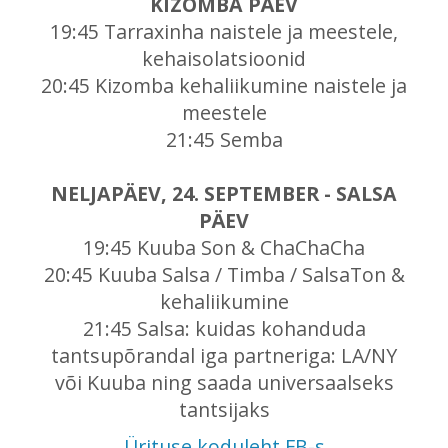
KIZOMBA PÄEV
19:45 Tarraxinha naistele ja meestele,
kehaisolatsioonid
20:45 Kizomba kehaliikumine naistele ja
meestele
21:45 Semba
NELJAPÄEV, 24. SEPTEMBER - SALSA
PÄEV
19:45 Kuuba Son & ChaChaCha
20:45 Kuuba Salsa / Timba / SalsaTon &
kehaliikumine
21:45 Salsa: kuidas kohanduda
tantsupõrandal iga partneriga: LA/NY
või Kuuba ning saada universaalseks
tantsijaks
Ürituse koduleht FB-s