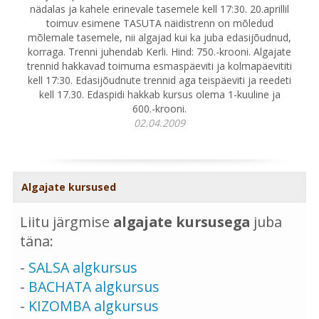
nädalas ja kahele erinevale tasemele kell 17:30. 20.aprillil
toimuv esimene TASUTA näidistrenn on mõledud
mõlemale tasemele, nii algajad kui ka juba edasijõudnud,
korraga. Trenni juhendab Kerli. Hind: 750.-krooni. Algajate
trennid hakkavad toimuma esmaspäeviti ja kolmapäevititi
kell 17:30. Edasijõudnute trennid aga teispäeviti ja reedeti
kell 17.30. Edaspidi hakkab kursus olema 1-kuuline ja
600.-krooni.
02.04.2009
Algajate kursused
Liitu järgmise
algajate kursusega
juba
täna:
-
SALSA algkursus
-
BACHATA algkursus
-
KIZOMBA algkursus