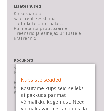
Lisateenused
Kinkekaardid
Saali rent kesklinnas
Tüdrukute õhtu pakett
Pulmatants pruutpaarile
Treenerid ja esinejad üritustele
Eratrennid
Kodukord
Stuudio sisekord
Privaatsustingimused
Tasemete kirjeldused
Küpsiste seaded
E-poe tingimused
Parkimise info
Kasutame küpsiseid selleks,
KKK
et pakkuda parimat
võimalikku kogemust. Need
võimaldavad meil analüüsida