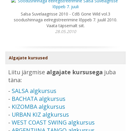
Salsa Suvelaagrisse 2010 - CdB Gone Wild vol.3
soodushinnaga eelregistreerimine lõppeb 7. juulil 2010.
Vaata täpsemalt siit.
28.05.2010
Algajate kursused
Liitu järgmise
algajate kursusega
juba
täna:
-
SALSA algkursus
-
BACHATA algkursus
-
KIZOMBA algkursus
-
URBAN KIZ algkursus
-
WEST COAST SWING algkursus
-
ARGENTIINA TANGO algkursus