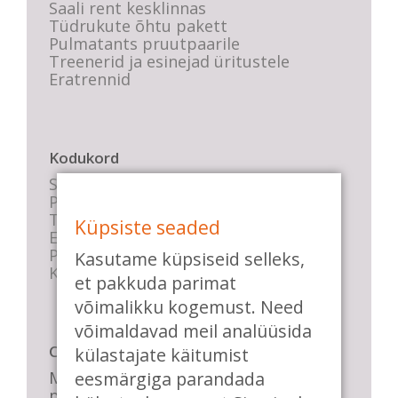
Saali rent kesklinnas
Tüdrukute õhtu pakett
Pulmatants pruutpaarile
Treenerid ja esinejad üritustele
Eratrennid
Kodukord
Stuudio sisekord
Privaatsustingimused
Tasemete kirjeldused
Küpsiste seaded
E-poe tingimused
Parkimise info
Kasutame küpsiseid selleks,
KKK
et pakkuda parimat
võimalikku kogemust. Need
võimaldavad meil analüüsida
Casa de Baile
külastajate käitumist
Me pühendume lõbusale olemisele,
eesmärgiga parandada
positiivsele seltskonnale ja