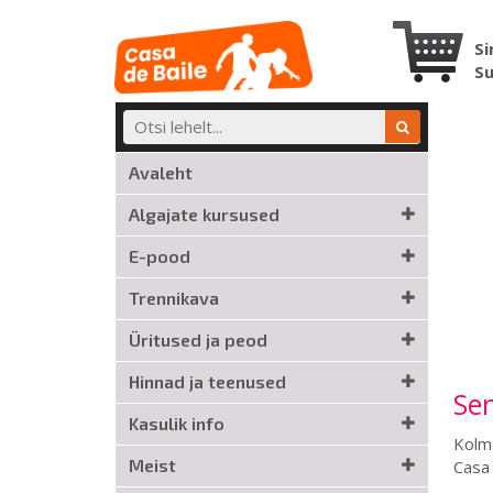
Si
S
Avaleht
Algajate kursused
E-pood
Trennikava
Üritused ja peod
Hinnad ja teenused
Se
Kasulik info
Kolma
Meist
Casa 