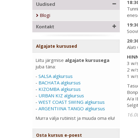
18:3
Uudised
Tunni
Blogi
enese
19:3
Kontakt
Soovi
20:3
Algajate kursused
Alati 
HIN
Liitu järgmise
algajate kursusega
3 w/s
juba täna:
2 w/s
-
SALSA algkursus
1 w/s
-
BACHATA algkursus
Tasud
-
KIZOMBA algkursus
Bonp
-
URBAN KIZ algkursus
A/a 
-
WEST COAST SWING algkursus
Selgi
-
ARGENTIINA TANGO algkursus
16.0
Murra välja rutiinist ja muuda oma elu!
Osta kursus e-poest