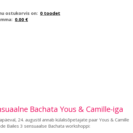
nu ostukorvis on:
0 toodet
umma:
0.00 €
nsuaalne Bachata Yous & Camille-iga
päeval, 24. augustil annab külalisõpetajate paar Yous & Camille
de Bailes 3 sensuaalse Bachata workshoppi: