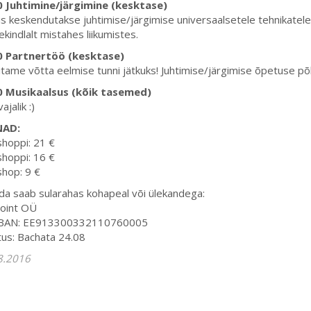
0 Juhtimine/järgimine (kesktase)
s keskendutakse juhtimise/järgimise universaalsetele tehnikatel
kindlalt mistahes liikumistes.
0 Partnertöö (kesktase)
tame võtta eelmise tunni jätkuks! Juhtimise/järgimise õpetuse põ
0 Musikaalsus (kõik tasemed)
vajalik :)
NAD:
hoppi: 21 €
hoppi: 16 €
hop: 9 €
a saab sularahas kohapeal või ülekandega:
oint OÜ
IBAN: EE913300332110760005
tus: Bachata 24.08
8.2016