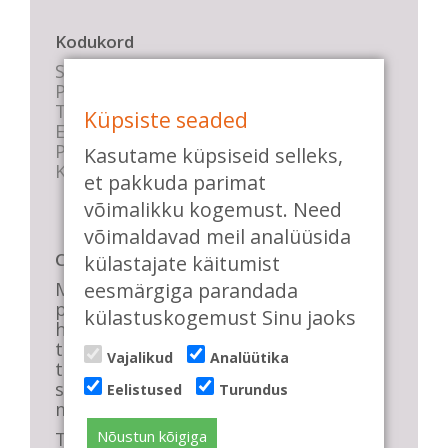
Kodukord
Stuudio sisekord
Privaatsustingimused
Tasemete kirjeldused
Küpsiste seaded
E-poe tingimused
Parkimise info
Kasutame küpsiseid selleks,
KKK
et pakkuda parimat
võimalikku kogemust. Need
võimaldavad meil analüüsida
Casa de Baile
külastajate käitumist
eesmärgiga parandada
Me pühendume lõbusale olemisele,
positiivsele seltskonnale ja
külastuskogemust Sinu jaoks
huvitavatele ning kasulikele
tantsudele. Kui mõnes meie
Vajalikud
Analüütika
talveõhtuses trennis tuled kustutada,
siis vaatab vastu säravate silmade
Eelistused
Turundus
meri, mis näitab, et oleme õigel teel!
Nõustun kõigiga
Tule ka sina meie sekka.