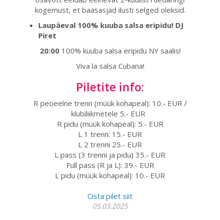
kogemust, et baasasjad ilusti selged oleksid.
Laupäeval 100% kuuba salsa eripidu! DJ
Piret
20:00
100% kuuba salsa eripidu NY saalis!
Viva la salsa Cubana!
Piletite info:
R peoeelne trenn (müük kohapeal): 10.- EUR /
klubiliikmetele 5.- EUR
R pidu (müük kohapeal):
5.- EUR
L 1 trenn:
15.- EUR
L 2 trenni
25.- EUR
L pass
 (3 trenni ja pidu) 
35.- EUR
Full pass (R ja L):
39.- EUR
L pidu (müük kohapeal):
10.- EUR
Osta pilet siit
05.03.2025