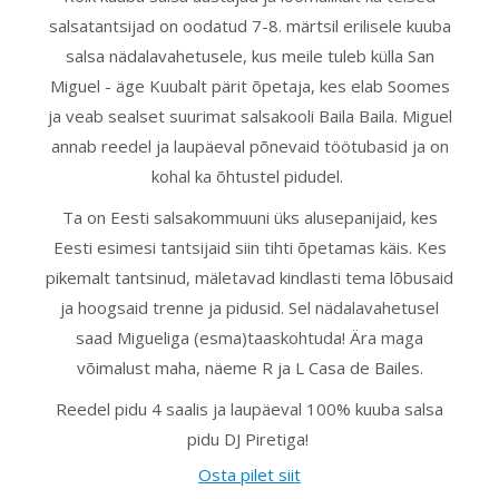
salsatantsijad on oodatud 7-8. märtsil erilisele kuuba
salsa nädalavahetusele, kus meile tuleb külla San
Miguel - äge Kuubalt pärit õpetaja, kes elab Soomes
ja veab sealset suurimat salsakooli Baila Baila.
Miguel
annab reedel ja laupäeval põnevaid töötubasid ja on
kohal ka õhtustel pidudel.
Ta on Eesti salsakommuuni üks alusepanijaid, kes
Eesti esimesi tantsijaid siin tihti õpetamas käis. Kes
pikemalt tantsinud, mäletavad kindlasti tema lõbusaid
ja hoogsaid trenne ja pidusid. Sel nädalavahetusel
saad Migueliga (esma)taaskohtuda! Ära maga
võimalust maha, näeme R ja L Casa de Bailes.
Reedel pidu 4 saalis ja laupäeval 100% kuuba salsa
pidu DJ Piretiga!
Osta pilet siit