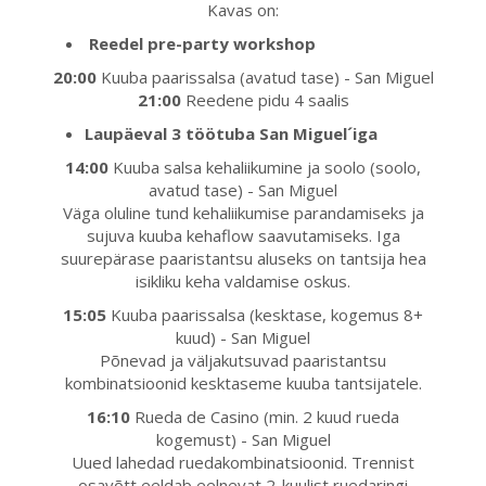
Kavas on:
Reedel pre-party workshop
20:00
Kuuba paarissalsa (avatud tase) - San Miguel
21:00
Reedene pidu 4 saalis
Laupäeval 3 töötuba San Miguel´iga
14:00
Kuuba salsa kehaliikumine ja soolo (soolo,
avatud tase) - San Miguel
Väga oluline tund kehaliikumise parandamiseks ja
sujuva kuuba kehaflow saavutamiseks. Iga
suurepärase paaristantsu aluseks on tantsija hea
isikliku keha valdamise oskus.
15:05
Kuuba paarissalsa (kesktase, kogemus 8+
kuud) - San Miguel
Põnevad ja väljakutsuvad paaristantsu
kombinatsioonid kesktaseme kuuba tantsijatele.
16:10
Rueda de Casino (min. 2 kuud rueda
kogemust) - San Miguel
Uued lahedad ruedakombinatsioonid. Trennist
osavõtt eeldab eelnevat 2-kuulist ruedaringi