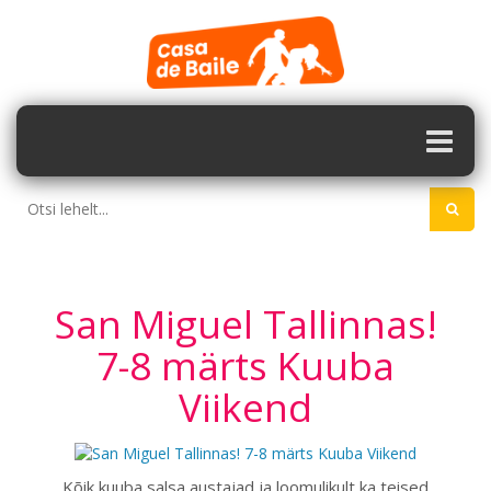
San Miguel Tallinnas!
7-8 märts Kuuba
Viikend
Kõik kuuba salsa austajad ja loomulikult ka teised