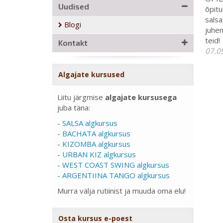
Uudised
õpitu
salsa
Blogi
juhen
teid!
Kontakt
07.0
Algajate kursused
Liitu järgmise
algajate kursusega
juba täna:
-
SALSA algkursus
-
BACHATA algkursus
-
KIZOMBA algkursus
-
URBAN KIZ algkursus
-
WEST COAST SWING algkursus
-
ARGENTIINA TANGO algkursus
Murra välja rutiinist ja muuda oma elu!
Osta kursus e-poest