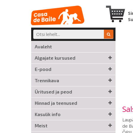
Si
S
Avaleht
Algajate kursused
E-pood
Trennikava
Üritused ja peod
Hinnad ja teenused
Sal
Kasulik info
Laup
Meist
de B
ÕPILA