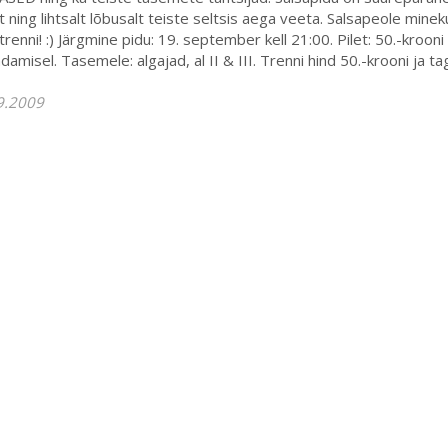
t ning lihtsalt lõbusalt teiste seltsis aega veeta. Salsapeole min
trenni! :) Järgmine pidu: 19. september kell 21:00. Pilet: 50.-kroo
damisel. Tasemele: algajad, al II & III. Trenni hind 50.-krooni j
9.2009