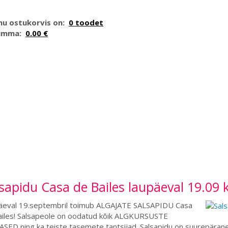
nu ostukorvis on:
0 toodet
umma:
0.00 €
sapidu Casa de Bailes laupäeval 19.09 k
äeval 19.septembril toimub ALGAJATE SALSAPIDU Casa
ailes! Salsapeole on oodatud kõik ALGKURSUSTE
SED ning ka teiste tasemete tantsijad. Salsapidu on suurepärane 