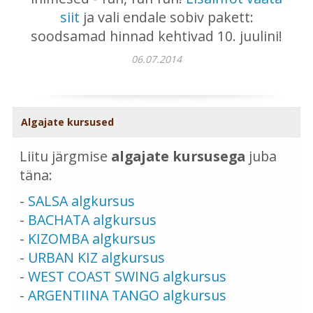
siit
ja vali endale sobiv pakett:
soodsamad hinnad kehtivad 10. juulini!
06.07.2014
Algajate kursused
Liitu järgmise
algajate kursusega
juba
täna:
-
SALSA algkursus
-
BACHATA algkursus
-
KIZOMBA algkursus
-
URBAN KIZ algkursus
-
WEST COAST SWING algkursus
-
ARGENTIINA TANGO algkursus