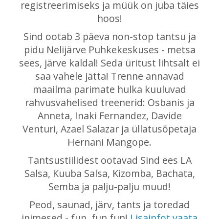
registreerimiseks ja müük on juba täies
hoos!
Sind ootab 3 päeva non-stop tantsu ja
pidu Nelijärve Puhkekeskuses - metsa
sees, järve kaldal! Seda üritust lihtsalt ei
saa vahele jätta! Trenne annavad
maailma parimate hulka kuuluvad
rahvusvahelised treenerid: Osbanis ja
Anneta, Inaki Fernandez, Davide
Venturi, Azael Salazar ja üllatusõpetaja
Hernani Mangope.
Tantsustiilidest ootavad Sind ees LA
Salsa, Kuuba Salsa, Kizomba, Bachata,
Semba ja palju-palju muud!
Peod, saunad, järv, tants ja toredad
inimesed - fun, fun fun!
Lisainfot vaata