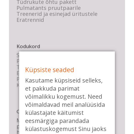
Tüdrukute õhtu pakett
Pulmatants pruutpaarile
Treenerid ja esinejad üritustele
Eratrennid
Kodukord
Stuudio sisekord
Privaatsustingimused
Tasemete kirjeldused
Küpsiste seaded
E-poe tingimused
Parkimise info
Kasutame küpsiseid selleks,
KKK
et pakkuda parimat
võimalikku kogemust. Need
võimaldavad meil analüüsida
Casa de Baile
külastajate käitumist
eesmärgiga parandada
Me pühendume lõbusale olemisele,
positiivsele seltskonnale ja
külastuskogemust Sinu jaoks
huvitavatele ning kasulikele