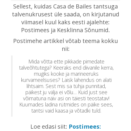
Sellest, kuidas Casa de Bailes tantsuga
talvenukrusest üle saada, on kirjutanud
viimasel kuul kaks eesti ajalehte:
Postimees ja Kesklinna Sõnumid.
Postimehe artikkel võtab teema kokku
nii:
​Mida võtta ette pikkade pimedate
talveõhtutega? Keeraks end diivanile kerra,
mugiks kooke ja marineeruks
kurvameelsuses? Laisk lahendus on alati
lihtsaim. Sest mis sa tühja punnitad,
päikest ju välja ei võlu… Kuid just see
võimatuna näiv asi on täiesti teostatav!
Kuumades ladina rütmides on päike sees,
tantsi vaid kaasa ja võtadki tuld.
Loe edasi siit:
Postimees: