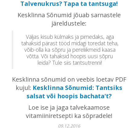
Talvenukrus? Tapa ta tantsuga!
Kesklinna Sõnumid jõuab sarnastele
järeldustele:
Väljas kisub külmaks ja pimedaks, aga
tahaksid pärast tööd midagi toredat teha,
võib-olla ka sõpru ja pereliikmeid kaasa
võtta. Või tahaksid hoopis uusi sõpru
leida? Tule siis tantsutrenni!
Kesklinna sõnumid on veebis loetav PDF
kujul:
Kesklinna Sõnumid: Tantsiks
salsat või hoopis bachata't?
Loe ise ja jaga talvekaamose
vitamiiniretsepti ka sõpradele!
09.12.2016