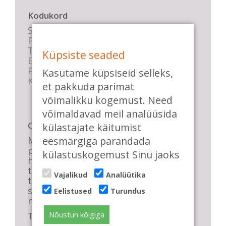
Kodukord
Stuudio sisekord
Privaatsustingimused
Tasemete kirjeldused
Küpsiste seaded
E-poe tingimused
Parkimise info
Kasutame küpsiseid selleks,
KKK
et pakkuda parimat
võimalikku kogemust. Need
võimaldavad meil analüüsida
Casa de Baile
külastajate käitumist
eesmärgiga parandada
Me pühendume lõbusale olemisele,
positiivsele seltskonnale ja
külastuskogemust Sinu jaoks
huvitavatele ning kasulikele
tantsudele. Kui mõnes meie
Vajalikud
Analüütika
talveõhtuses trennis tuled kustutada,
siis vaatab vastu säravate silmade
Eelistused
Turundus
meri, mis näitab, et oleme õigel teel!
Nõustun kõigiga
Tule ka sina meie sekka.