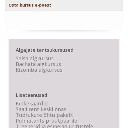
Osta kursus e-poest
Algajate tantsukursused
Salsa algkursus
Bachata algkursus
Kizomba algkursus
Lisateenused
Kinkekaardid
Saali rent kesklinnas
Tüdrukute õhtu pakett
Pulmatants pruutpaarile
Treenerid ja esinejad üritustele