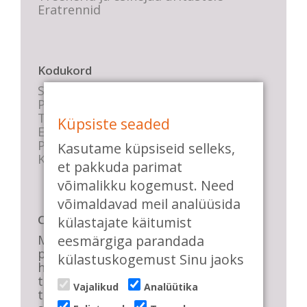
Eratrennid
Kodukord
Stuudio sisekord
Privaatsustingimused
Tasemete kirjeldused
Küpsiste seaded
E-poe tingimused
Parkimise info
Kasutame küpsiseid selleks,
KKK
et pakkuda parimat
võimalikku kogemust. Need
võimaldavad meil analüüsida
Casa de Baile
külastajate käitumist
eesmärgiga parandada
Me pühendume lõbusale olemisele,
positiivsele seltskonnale ja
külastuskogemust Sinu jaoks
huvitavatele ning kasulikele
tantsudele. Kui mõnes meie
Vajalikud
Analüütika
talveõhtuses trennis tuled kustutada,