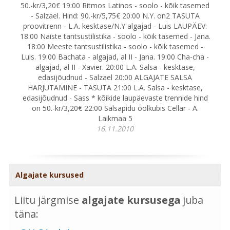
50.-kr/3,20€ 19:00 Ritmos Latinos - soolo - kõik tasemed
- Salzael. Hind: 90.-kr/5,75€ 20:00 N.Y. on2 TASUTA
proovitrenn - L.A. kesktase/N.Y algajad - Luis LAUPÄEV:
18:00 Naiste tantsustilistika - soolo - kõik tasemed - Jana.
18:00 Meeste tantsustilistika - soolo - kõik tasemed -
Luis. 19:00 Bachata - algajad, al II - Jana. 19:00 Cha-cha -
algajad, al II - Xavier. 20:00 L.A. Salsa - kesktase,
edasijõudnud - Salzael 20:00 ALGAJATE SALSA
HARJUTAMINE - TASUTA 21:00 L.A. Salsa - kesktase,
edasijõudnud - Sass * kõikide laupäevaste trennide hind
on 50.-kr/3,20€ 22:00 Salsapidu öölkubis Cellar - A.
Laikmaa 5
16.11.2010
Algajate kursused
Liitu järgmise
algajate kursusega
juba
täna: