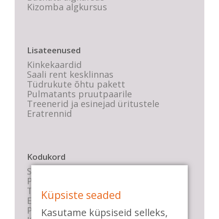
Kizomba algkursus
Lisateenused
Kinkekaardid
Saali rent kesklinnas
Tüdrukute õhtu pakett
Pulmatants pruutpaarile
Treenerid ja esinejad üritustele
Eratrennid
Kodukord
Stuudio sisekord
Privaatsustingimused
Tasemete kirjeldused
Küpsiste seaded
E-poe tingimused
Parkimise info
Kasutame küpsiseid selleks,