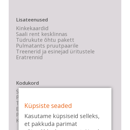
Lisateenused
Kinkekaardid
Saali rent kesklinnas
Tüdrukute õhtu pakett
Pulmatants pruutpaarile
Treenerid ja esinejad üritustele
Eratrennid
Kodukord
Stuudio sisekord
Privaatsustingimused
Tasemete kirjeldused
Küpsiste seaded
E-poe tingimused
Parkimise info
Kasutame küpsiseid selleks,
KKK
et pakkuda parimat