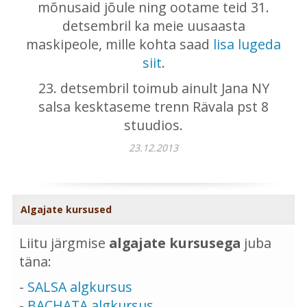
mõnusaid jõule ning ootame teid 31.
detsembril ka meie uusaasta
maskipeole, mille kohta saad
lisa lugeda
siit
.
23. detsembril toimub ainult Jana NY
salsa kesktaseme trenn Rävala pst 8
stuudios.
23.12.2013
Algajate kursused
Liitu järgmise
algajate kursusega
juba
täna:
-
SALSA algkursus
-
BACHATA algkursus