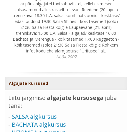
ka päris algajatel tantsuhuvilistel, kellel esimesed
salsasammud alles raskelt tulevad. Reedene (20. aprill)
trennikava: 18:30 L.A. salsa: kombinatsioonid - kesktase/
edasijõudnud 19:30 Salsa Shines - kõik tasemed (solo)
21:30 Salsa Fiesta kõigile Laupäevane (21. aprill)
trennikava: 15:00 L.A. Salsa - algajad/ kesktase 16:00
Bachata ja Merengue - kõik tasemed 17:00 Reggaeton -
kõik tasemed (solo) 21:30 Salsa Fiesta kõigile Rohkem
infot kodulehe alamjaotuse "Üritused" alt.
14.04.2007
Algajate kursused
Liitu järgmise
algajate kursusega
juba
täna:
-
SALSA algkursus
-
BACHATA algkursus