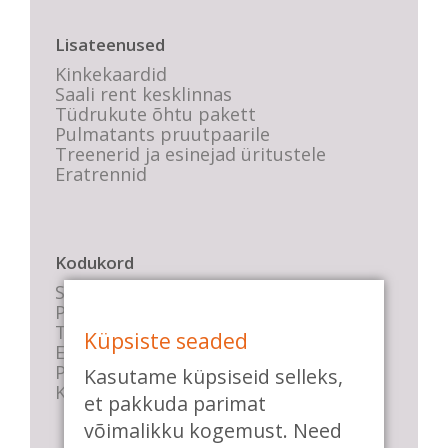
Lisateenused
Kinkekaardid
Saali rent kesklinnas
Tüdrukute õhtu pakett
Pulmatants pruutpaarile
Treenerid ja esinejad üritustele
Eratrennid
Kodukord
Stuudio sisekord
Privaatsustingimused
Tasemete kirjeldused
Küpsiste seaded
E-poe tingimused
Parkimise info
Kasutame küpsiseid selleks,
KKK
et pakkuda parimat
võimalikku kogemust. Need