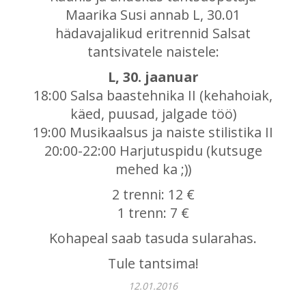
Maarika Susi annab L, 30.01
hädavajalikud eritrennid Salsat
tantsivatele naistele:
L, 30. jaanuar
18:00 Salsa baastehnika II (kehahoiak,
käed, puusad, jalgade töö)
19:00 Musikaalsus ja naiste stilistika II
20:00-22:00 Harjutuspidu (kutsuge
mehed ka ;))
2 trenni: 12 €
1 trenn: 7 €
Kohapeal saab tasuda sularahas.
Tule tantsima!
12.01.2016