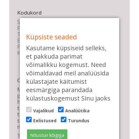
Kodukord
Stuudio sisekord
Privaatsustingimused
Tasemete kirjeldused
Küpsiste seaded
E-poe tingimused
Parkimise info
Kasutame küpsiseid selleks,
KKK
et pakkuda parimat
võimalikku kogemust. Need
võimaldavad meil analüüsida
Casa de Baile
külastajate käitumist
eesmärgiga parandada
Me pühendume lõbusale olemisele,
positiivsele seltskonnale ja
külastuskogemust Sinu jaoks
huvitavatele ning kasulikele
tantsudele. Kui mõnes meie
Vajalikud
Analüütika
talveõhtuses trennis tuled kustutada,
siis vaatab vastu säravate silmade
Eelistused
Turundus
meri, mis näitab, et oleme õigel teel!
Nõustun kõigiga
Tule ka sina meie sekka.