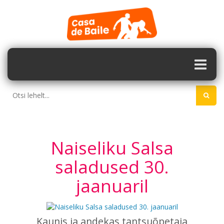
Naiseliku Salsa
saladused 30.
jaanuaril
Kaunis ja andekas tantsuõpetaja