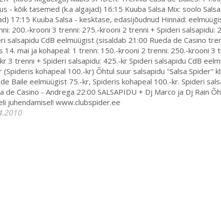
us - kõik tasemed (k.a algajad) 16:15 Kuuba Salsa Mix: soolo Sals
ad) 17:15 Kuuba Salsa - kesktase, edasijõudnud Hinnad: eelmüügist
nni: 200.-krooni 3 trenni: 275.-krooni 2 trenni + Spideri salsapidu: 
ri salsapidu CdB eelmüügist (sisaldab 21:00 Rueda de Casino trenn
s 14. mai ja kohapeal: 1 trenn: 150.-krooni 2 trenni: 250.-krooni 3 t
kr 3 trenni + Spideri salsapidu: 425.-kr Spideri salsapidu CdB eel
r (Spideris kohapeal 100.-kr) Õhtul suur salsapidu "Salsa Spider" kl
de Baile eelmüügist 75.-kr, Spideris kohapeal 100.-kr. Spideri sals
 de Casino - Andrega 22:00 SALSAPIDU + Dj Marco ja Dj Rain Õh
li juhendamisel! www.clubspider.ee
4.2010