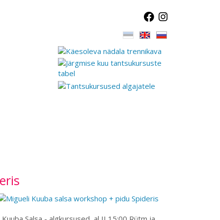
eris
Kuuba Salsa - algkursused, al II 15:00 Rütm ja