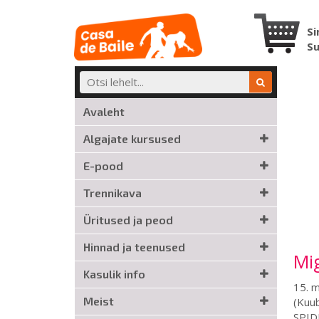
Si
S
Avaleht
Algajate kursused
E-pood
Trennikava
Üritused ja peod
Hinnad ja teenused
Mig
Kasulik info
15. 
Meist
(Kuub
SPIDE