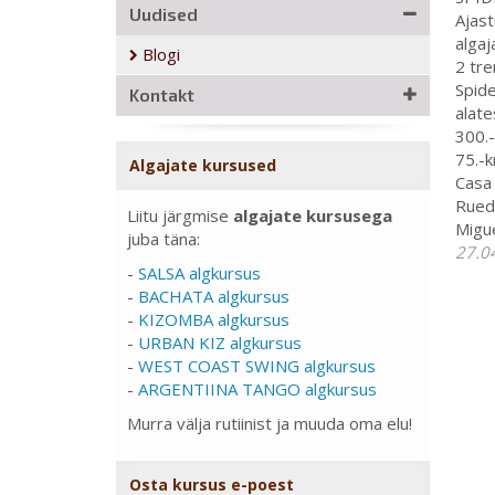
Uudised
Ajast
algaj
Blogi
2 tre
Spide
Kontakt
alate
300.-
75.-k
Algajate kursused
Casa 
Rueda
Liitu järgmise
algajate kursusega
Migue
juba täna:
27.0
-
SALSA algkursus
-
BACHATA algkursus
-
KIZOMBA algkursus
-
URBAN KIZ algkursus
-
WEST COAST SWING algkursus
-
ARGENTIINA TANGO algkursus
Murra välja rutiinist ja muuda oma elu!
Osta kursus e-poest