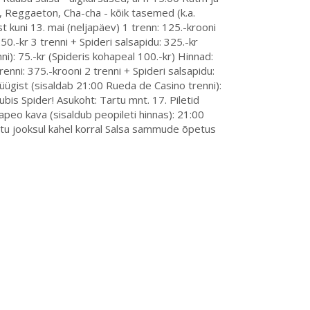
a, Reggaeton, Cha-cha - kõik tasemed (k.a.
 kuni 13. mai (neljapäev) 1 trenn: 125.-krooni
250.-kr 3 trenni + Spideri salsapidu: 325.-kr
i): 75.-kr (Spideris kohapeal 100.-kr) Hinnad:
renni: 375.-krooni 2 trenni + Spideri salsapidu:
müügist (sisaldab 21:00 Rueda de Casino trenni):
ubis Spider! Asukoht: Tartu mnt. 17. Piletid
apeo kava (sisaldub peopileti hinnas): 21:00
tu jooksul kahel korral Salsa sammude õpetus