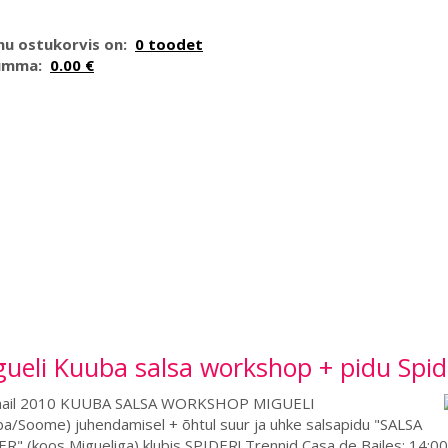
nu ostukorvis on:
0 toodet
umma:
0.00 €
ueli Kuuba salsa workshop + pidu Spid
mail 2010 KUUBA SALSA WORKSHOP MIGUELI
a/Soome) juhendamisel + õhtul suur ja uhke salsapidu "SALSA
R" (koos Migueliga) klubis SPIDER! Trennid Casa de Bailes: 14:00 