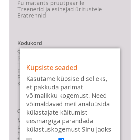
Pulmatants pruutpaarile
Treenerid ja esinejad üritustele
Eratrennid
Kodukord
Stuudio sisekord
Privaatsustingimused
Tasemete kirjeldused
Küpsiste seaded
E-poe tingimused
Parkimise info
Kasutame küpsiseid selleks,
KKK
et pakkuda parimat
võimalikku kogemust. Need
võimaldavad meil analüüsida
Casa de Baile
külastajate käitumist
eesmärgiga parandada
Me pühendume lõbusale olemisele,
positiivsele seltskonnale ja
külastuskogemust Sinu jaoks
huvitavatele ning kasulikele
tantsudele. Kui mõnes meie