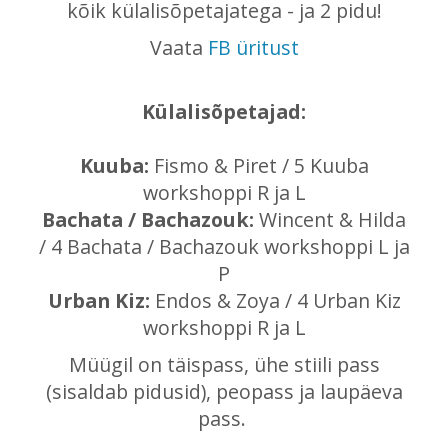
kõik külalisõpetajatega - ja 2 pidu!
Vaata
FB üritust
Külalisõpetajad:
Kuuba:
Fismo & Piret / 5 Kuuba
workshoppi R ja L
Bachata / Bachazouk:
Wincent & Hilda
/ 4 Bachata / Bachazouk workshoppi L ja
P
Urban Kiz:
Endos & Zoya / 4 Urban Kiz
workshoppi R ja L
Müügil on täispass, ühe stiili pass
(sisaldab pidusid), peopass ja laupäeva
pass.