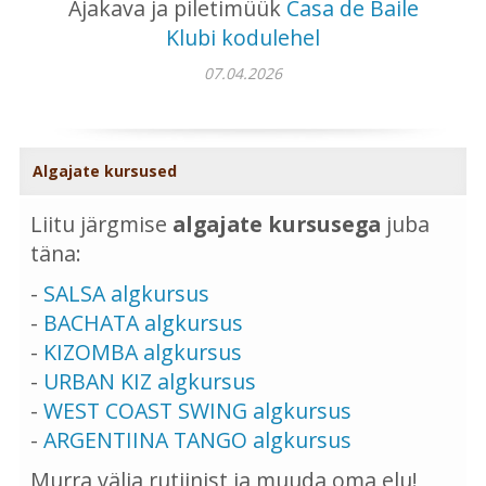
Ajakava ja piletimüük
Casa de Baile
Klubi kodulehel
07.04.2026
Algajate kursused
Liitu järgmise
algajate kursusega
juba
täna:
-
SALSA algkursus
-
BACHATA algkursus
-
KIZOMBA algkursus
-
URBAN KIZ algkursus
-
WEST COAST SWING algkursus
-
ARGENTIINA TANGO algkursus
Murra välja rutiinist ja muuda oma elu!