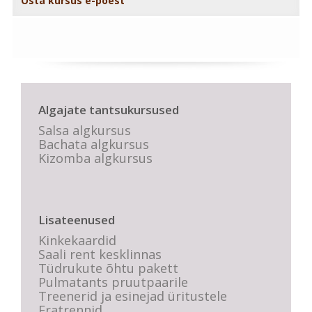
Osta kursus e-poest
Algajate tantsukursused
Salsa algkursus
Bachata algkursus
Kizomba algkursus
Lisateenused
Kinkekaardid
Saali rent kesklinnas
Tüdrukute õhtu pakett
Pulmatants pruutpaarile
Treenerid ja esinejad üritustele
Eratrennid