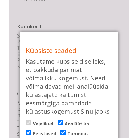
Kodukord
Stuudio sisekord
Privaatsustingimused
Tasemete kirjeldused
Küpsiste seaded
E-poe tingimused
Parkimise info
Kasutame küpsiseid selleks,
KKK
et pakkuda parimat
võimalikku kogemust. Need
võimaldavad meil analüüsida
Casa de Baile
külastajate käitumist
eesmärgiga parandada
Me pühendume lõbusale olemisele,
positiivsele seltskonnale ja
külastuskogemust Sinu jaoks
huvitavatele ning kasulikele
tantsudele. Kui mõnes meie
Vajalikud
Analüütika
talveõhtuses trennis tuled kustutada,
siis vaatab vastu säravate silmade
Eelistused
Turundus