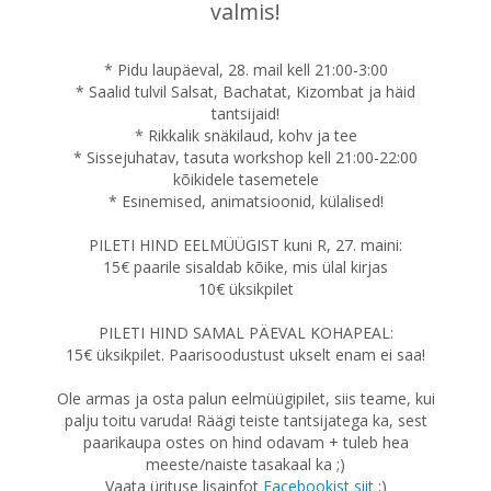
valmis!
* Pidu laupäeval, 28. mail kell 21:00-3:00
* Saalid tulvil Salsat, Bachatat, Kizombat ja häid
tantsijaid!
* Rikkalik snäkilaud, kohv ja tee
* Sissejuhatav, tasuta workshop kell 21:00-22:00
kõikidele tasemetele
* Esinemised, animatsioonid, külalised!
PILETI HIND EELMÜÜGIST kuni R, 27. maini:
15€ paarile sisaldab kõike, mis ülal kirjas
10€ üksikpilet
PILETI HIND SAMAL PÄEVAL KOHAPEAL:
15€ üksikpilet. Paarisoodustust ukselt enam ei saa!
Ole armas ja osta palun eelmüügipilet, siis teame, kui
palju toitu varuda! Räägi teiste tantsijatega ka, sest
paarikaupa ostes on hind odavam + tuleb hea
meeste/naiste tasakaal ka ;)
Vaata ürituse lisainfot
Facebookist siit
:)