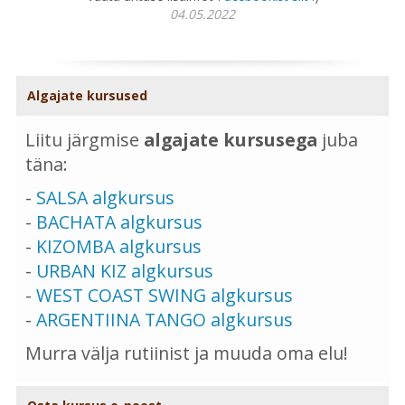
04.05.2022
Algajate kursused
Liitu järgmise
algajate kursusega
juba
täna:
-
SALSA algkursus
-
BACHATA algkursus
-
KIZOMBA algkursus
-
URBAN KIZ algkursus
-
WEST COAST SWING algkursus
-
ARGENTIINA TANGO algkursus
Murra välja rutiinist ja muuda oma elu!