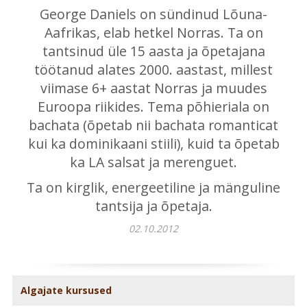
George Daniels on sündinud Lõuna-
Aafrikas, elab hetkel Norras. Ta on
tantsinud üle 15 aasta ja õpetajana
töötanud alates 2000. aastast, millest
viimase 6+ aastat Norras ja muudes
Euroopa riikides. Tema põhieriala on
bachata (õpetab nii bachata romanticat
kui ka dominikaani stiili), kuid ta õpetab
ka LA salsat ja merenguet.
Ta on kirglik, energeetiline ja mänguline
tantsija ja õpetaja.
02.10.2012
Algajate kursused