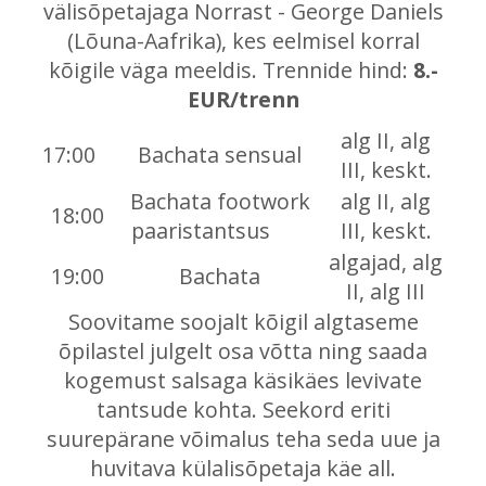
välisõpetajaga Norrast - George Daniels
(Lõuna-Aafrika), kes eelmisel korral
kõigile väga meeldis. Trennide hind:
8.-
EUR/trenn
alg II, alg
17:00
Bachata sensual
III, keskt.
Bachata footwork
alg II, alg
18:00
paaristantsus
III, keskt.
algajad, alg
19:00
Bachata
II, alg III
Soovitame soojalt kõigil algtaseme
õpilastel julgelt osa võtta ning saada
kogemust salsaga käsikäes levivate
tantsude kohta. Seekord eriti
suurepärane võimalus teha seda uue ja
huvitava külalisõpetaja käe all.