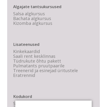
Algajate tantsukursused
Salsa algkursus
Bachata algkursus
Kizomba algkursus
Lisateenused
Kinkekaardid
Saali rent kesklinnas
Tüdrukute õhtu pakett
Pulmatants pruutpaarile
Treenerid ja esinejad üritustele
Eratrennid
Kodukord
Stuudio sisekord