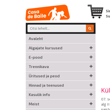
Si
S
Avaleht
Algajate kursused
E-pood
Trennikava
Üritused ja peod
Hinnad ja teenused
Kül
Kasulik info
07. s
Meist
alg I
naist