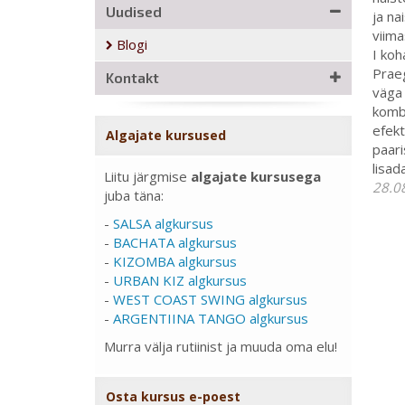
Uudised
ja na
viima
Blogi
I koh
Praeg
Kontakt
väga 
kombi
efekt
Algajate kursused
paari
lisad
Liitu järgmise
algajate kursusega
28.0
juba täna:
-
SALSA algkursus
-
BACHATA algkursus
-
KIZOMBA algkursus
-
URBAN KIZ algkursus
-
WEST COAST SWING algkursus
-
ARGENTIINA TANGO algkursus
Murra välja rutiinist ja muuda oma elu!
Osta kursus e-poest