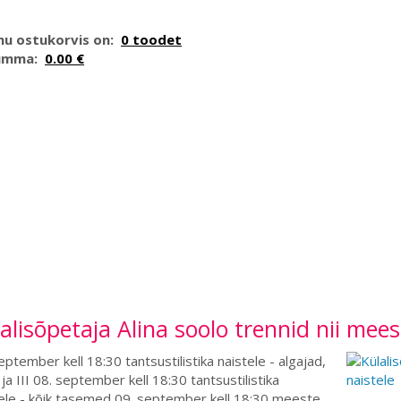
nu ostukorvis on:
0 toodet
umma:
0.00 €
alisõpetaja Alina soolo trennid nii mees
eptember kell 18:30 tantsustilistika naistele - algajad,
I ja III 08. september kell 18:30 tantsustilistika
ele - kõik tasemed 09. september kell 18:30 meeste