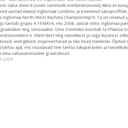
iste salsa shine'd (soolo sammude kombinatsioonid) Alina on kunagi
sed aastad elanud Inglismaal Londonis ja treeninud salsaproffide j
a Inglismaa North-West Bachata Championship?il. Ta on reisinud j
u tantsib grupis A YEMAYA, mis 2008. aastal võitis Inglismaa parim
graatsiline ning sensuaalne. Oma trennides koostab ta l?hikese
natsioonidest e. shine'dest ning naiselikest ja väga ilusatest sti
iivsed, energilised, inspireeritavad ja täis head meeleolu. Õpitud st
stantsu ajal, mis muudavad teie tantsu isikupäraseks ja naiselikuks.
a oma salsasammudele graatsilisust.
8.2009