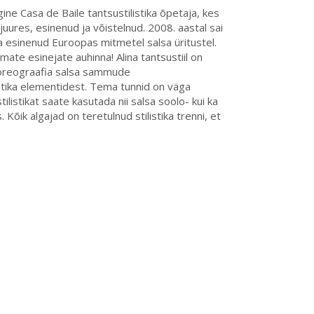
ne Casa de Baile tantsustilistika õpetaja, kes
uures, esinenud ja võistelnud. 2008. aastal sai
a esinenud Euroopas mitmetel salsa üritustel.
ate esinejate auhinna! Alina tantsustiil on
 koreograafia salsa sammude
listika elementidest. Tema tunnid on väga
ilistikat saate kasutada nii salsa soolo- kui ka
 Kõik algajad on teretulnud stilistika trenni, et