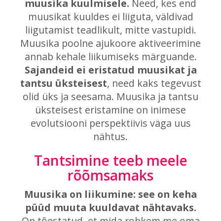
muusika kuulmisele.
Need, kes end
muusikat kuuldes ei liiguta, väldivad
liigutamist teadlikult, mitte vastupidi.
Muusika poolne ajukoore aktiveerimine
annab kehale liikumiseks märguande.
Sajandeid ei eristatud muusikat ja
tantsu üksteisest
, need kaks tegevust
olid üks ja seesama. Muusika ja tantsu
üksteisest eristamine on inimese
evolutsiooni perspektiivis väga uus
nähtus.
Tantsimine teeb meele
rõõmsamaks
Muusika on liikumine: see on keha
püüd muuta kuuldavat nähtavaks.
On tõestatud, et mida rohkem me oma