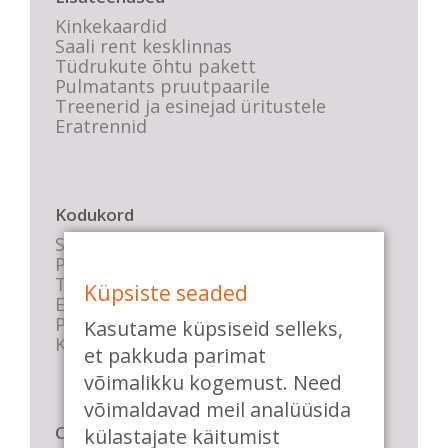
Kinkekaardid
Saali rent kesklinnas
Tüdrukute õhtu pakett
Pulmatants pruutpaarile
Treenerid ja esinejad üritustele
Eratrennid
Kodukord
Stuudio sisekord
Privaatsustingimused
Tasemete kirjeldused
Küpsiste seaded
E-poe tingimused
Parkimise info
Kasutame küpsiseid selleks,
KKK
et pakkuda parimat
võimalikku kogemust. Need
võimaldavad meil analüüsida
Casa de Baile
külastajate käitumist