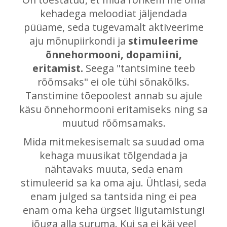
kehadega meloodiat jäljendada
püüame, seda tugevamalt aktiveerime
aju mõnupiirkondi ja
stimuleerime
õnnehormooni, dopamiini,
eritamist.
Seega "tantsimine teeb
rõõmsaks" ei ole tühi sõnakõlks.
Tanstimine tõepoolest annab su ajule
käsu õnnehormooni eritamiseks ning sa
muutud rõõmsamaks.
Mida mitmekesisemalt sa suudad oma
kehaga muusikat tõlgendada ja
nähtavaks muuta, seda enam
stimuleerid sa ka oma aju. Ühtlasi, seda
enam julged sa tantsida ning ei pea
enam oma keha ürgset liigutamistungi
jõuga alla suruma. Kui sa ei käi veel