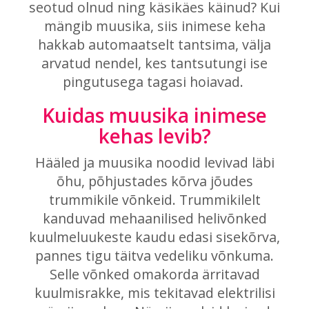
seotud olnud ning käsikäes käinud? Kui
mängib muusika, siis inimese keha
hakkab automaatselt tantsima, välja
arvatud nendel, kes tantsutungi ise
pingutusega tagasi hoiavad.
Kuidas muusika inimese
kehas levib?
Hääled ja muusika noodid levivad läbi
õhu, põhjustades kõrva jõudes
trummikile võnkeid. Trummikilelt
kanduvad mehaanilised helivõnked
kuulmeluukeste kaudu edasi sisekõrva,
pannes tigu täitva vedeliku võnkuma.
Selle võnked omakorda ärritavad
kuulmisrakke, mis tekitavad elektrilisi