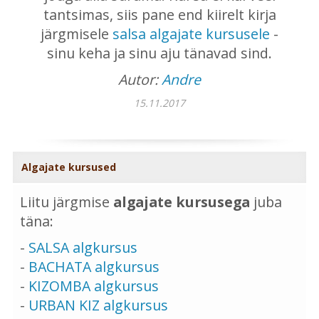
tantsimas, siis pane end kiirelt kirja
järgmisele
salsa algajate kursusele
-
sinu keha ja sinu aju tänavad sind.
Autor:
Andre
15.11.2017
Algajate kursused
Liitu järgmise
algajate kursusega
juba
täna:
-
SALSA algkursus
-
BACHATA algkursus
-
KIZOMBA algkursus
-
URBAN KIZ algkursus