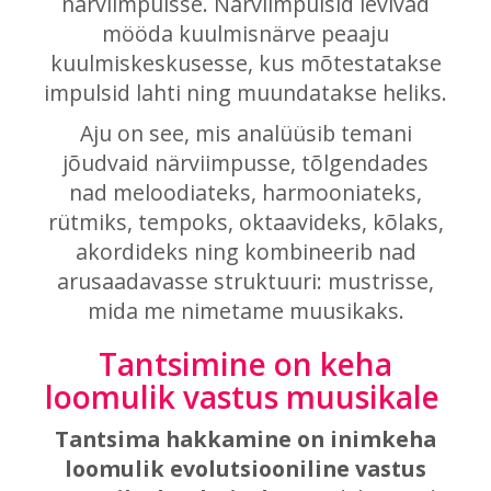
närviimpulsse. Närviimpulsid levivad
mööda kuulmisnärve peaaju
kuulmiskeskusesse, kus mõtestatakse
impulsid lahti ning muundatakse heliks.
Aju on see, mis analüüsib temani
jõudvaid närviimpusse, tõlgendades
nad meloodiateks, harmooniateks,
rütmiks, tempoks, oktaavideks, kõlaks,
akordideks ning kombineerib nad
arusaadavasse struktuuri: mustrisse,
mida me nimetame muusikaks.
Tantsimine on keha
loomulik vastus muusikale
Tantsima hakkamine on inimkeha
loomulik evolutsiooniline vastus