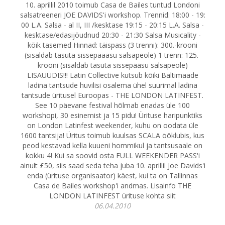
10. aprillil 2010 toimub Casa de Bailes tuntud Londoni
salsatreeneri JOE DAVIDS'i workshop. Trennid: 18:00 - 19:
00 L.A. Salsa - al II, III /kesktase 19:15 - 20:15 L.A. Salsa -
kesktase/edasijõudnud 20:30 - 21:30 Salsa Musicality -
kõik tasemed Hinnad: täispass (3 trenni): 300.-krooni
(sisaldab tasuta sissepääasu salsapeole) 1 trenn: 125.-
krooni (sisaldab tasuta sissepääsu salsapeole)
LISAUUDIS!!! Latin Collective kutsub kõiki Baltimaade
ladina tantsude huvilisi osalema ühel suurimal ladina
tantsude üritusel Euroopas - THE LONDON LATINFEST.
See 10 päevane festival hõlmab enadas üle 100
workshopi, 30 esinemist ja 15 pidu! Ürituse haripunktiks
on London Latinfest weekender, kuhu on oodata üle
1600 tantsija! Üritus toimub kuulsas SCALA ööklubis, kus
peod kestavad kella kuueni hommikul ja tantsusaale on
kokku 4! Kui sa soovid osta FULL WEEKENDER PASS'i
ainult £50, siis saad seda teha juba 10. aprillil Joe Davids'i
enda (ürituse organisaator) käest, kui ta on Tallinnas
Casa de Bailes workshop'i andmas. Lisainfo THE
LONDON LATINFEST ürituse kohta siit
06.04.2010