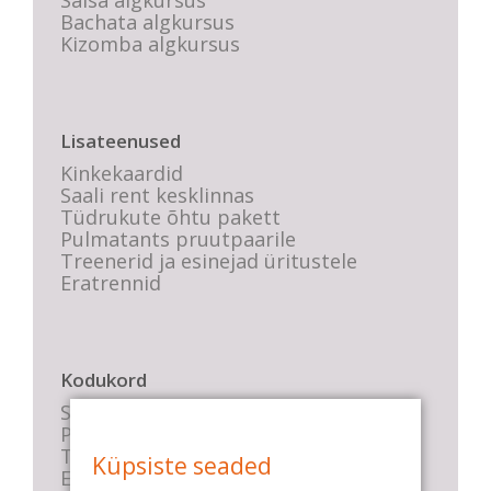
Salsa algkursus
Bachata algkursus
Kizomba algkursus
Lisateenused
Kinkekaardid
Saali rent kesklinnas
Tüdrukute õhtu pakett
Pulmatants pruutpaarile
Treenerid ja esinejad üritustele
Eratrennid
Kodukord
Stuudio sisekord
Privaatsustingimused
Tasemete kirjeldused
Küpsiste seaded
E-poe tingimused