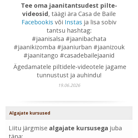
Tee oma jaanitantsudest pilte-
videosid
, täägi ära Casa de Baile
Facebookis
või
Instas
ja lisa sobiv
tantsu hashtag:
#jaanisalsa #jaanibachata
#jaanikizomba #jaaniurban #jaanizouk
#jaanitango #casadebailejaanid
Ägedamatele piltidele-videotele jagame
tunnustust ja auhindu!
19.06.2026
Algajate kursused
Liitu järgmise
algajate kursusega
juba
täna: