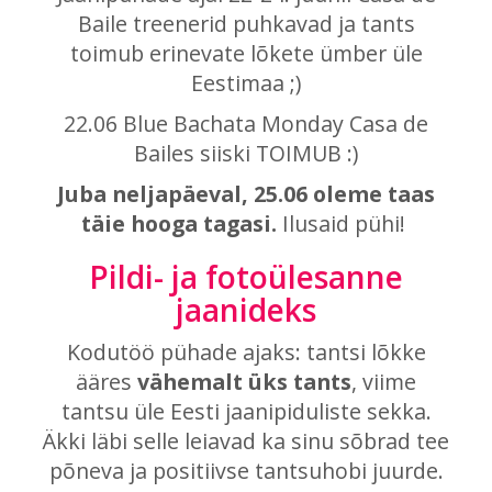
Baile treenerid puhkavad ja tants
toimub erinevate lõkete ümber üle
Eestimaa ;)
22.06 Blue Bachata Monday Casa de
Bailes siiski TOIMUB :)
Juba neljapäeval, 25.06 oleme taas
täie hooga tagasi.
Ilusaid pühi!
Pildi- ja fotoülesanne
jaanideks
Kodutöö pühade ajaks: tantsi lõkke
ääres
vähemalt üks tants
, viime
tantsu üle Eesti jaanipiduliste sekka.
Äkki läbi selle leiavad ka sinu sõbrad tee
põneva ja positiivse tantsuhobi juurde.