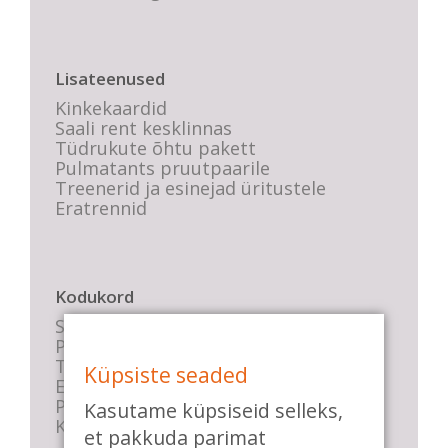
Lisateenused
Kinkekaardid
Saali rent kesklinnas
Tüdrukute õhtu pakett
Pulmatants pruutpaarile
Treenerid ja esinejad üritustele
Eratrennid
Kodukord
Stuudio sisekord
Privaatsustingimused
Tasemete kirjeldused
Küpsiste seaded
E-poe tingimused
Parkimise info
Kasutame küpsiseid selleks,
KKK
et pakkuda parimat