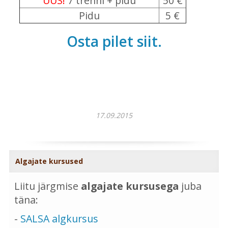
UUS!
7 trenni + pidu
50 €
Pidu
5 €
Osta pilet siit.
17.09.2015
Algajate kursused
Liitu järgmise
algajate kursusega
juba
täna:
-
SALSA algkursus