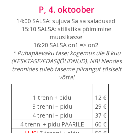
P, 4. oktoober
14:00 SALSA: sujuva Salsa saladused
15:10 SALSA: stilistika põimimine
muusikasse
16:20 SALSA on1 => on2
* Pühapäevaku tase: kogemus üle 8 kuu
(KESKTASE/EDASIJÕUDNUD). NB! Nendes
trennides tuleb taseme piirangut tõsiselt
võtta!
1 trenn + pidu
12 €
3 trenni + pidu
29 €
4 trenni + pidu
37 €
4 trenni + pidu PAARILE
60 €