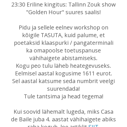
23:30 Eriline kingitus: Tallinn Zouk show
"Golden Hour" suures saalis!
Pidu ja sellele eelnev workshop on
kõigile TASUTA, kuid palume, et
poetaksid klaaspurki / pangaterminali
ka omapoolse toetuspanuse
vähihaigete abistamiseks.
Kogu peo tulu läheb heategevuseks.
Eelmisel aastal kogusime 1611 eurot.
Sel aastal katsume seda numbrit veelgi
suurendada!
Tule tantsima ja head tegema!
Kui soovid lähemalt lugeda, miks Casa
de Baile juba 4. aastat vähihaigete abiks
raha kogub, loe artiklit
SIIT
.