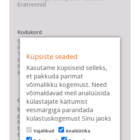
Eratrennid
Kodukord
Stuudio sisekord
Privaatsustingimused
Tasemete kirjeldused
Küpsiste seaded
E-poe tingimused
Parkimise info
Kasutame küpsiseid selleks,
KKK
et pakkuda parimat
võimalikku kogemust. Need
võimaldavad meil analüüsida
Casa de Baile
külastajate käitumist
eesmärgiga parandada
Me pühendume lõbusale olemisele,
positiivsele seltskonnale ja
külastuskogemust Sinu jaoks
huvitavatele ning kasulikele
tantsudele. Kui mõnes meie
Vajalikud
Analüütika
talveõhtuses trennis tuled kustutada,