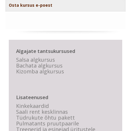
Osta kursus e-poest
Algajate tantsukursused
Salsa algkursus
Bachata algkursus
Kizomba algkursus
Lisateenused
Kinkekaardid
Saali rent kesklinnas
Tüdrukute õhtu pakett
Pulmatants pruutpaarile
Treenerid ja esinejad üritustele