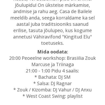
Jõulupidu! On üksteise märkamise,
andmise ja rahu aeg. Casa de Bailele
meeldib anda, seega korraldame ka sel
aastal juba traditsiooniks saanud
erilise, tasuta jõulupeo, kus kogume
annetusi Vähiravifond "Kingitud Elu"
toetuseks.
Mida oodata:
20:00 Peoeelne workshop: Brasiilia Zouk
Marcuse ja Triinaga
21:00 - 1:00 Pidu 4 saalis:
* Bachata: DJ SM
* Salsa: DJ Ragnar
* Zouk / Kizomba: DJ Vahur / DJ Anxu
* West Coast Swing: playlist