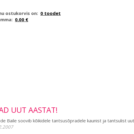
nu ostukorvis on:
0 toodet
umma:
0.00 €
AD UUT AASTAT!
de Baile soovib kõikidele tantsusõpradele kaunist ja tantsulist uu
2.2007