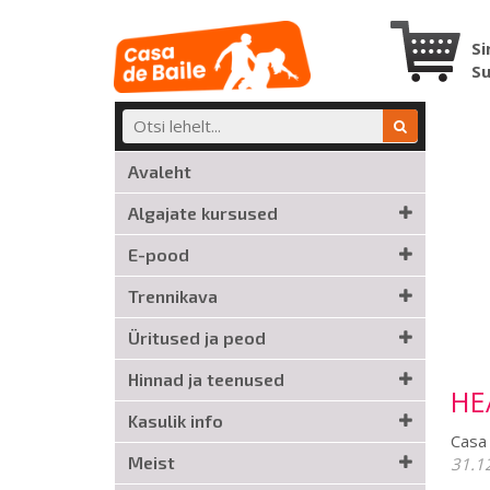
Si
S
Avaleht
Algajate kursused
E-pood
Trennikava
Üritused ja peod
Hinnad ja teenused
HE
Kasulik info
Casa 
Meist
31.1