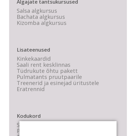
Algajate tantsukursused
Salsa algkursus
Bachata algkursus
Kizomba algkursus
Lisateenused
Kinkekaardid
Saali rent kesklinnas
Tüdrukute õhtu pakett
Pulmatants pruutpaarile
Treenerid ja esinejad üritustele
Eratrennid
Kodukord
Stuudio sisekord
Privaatsustingimused