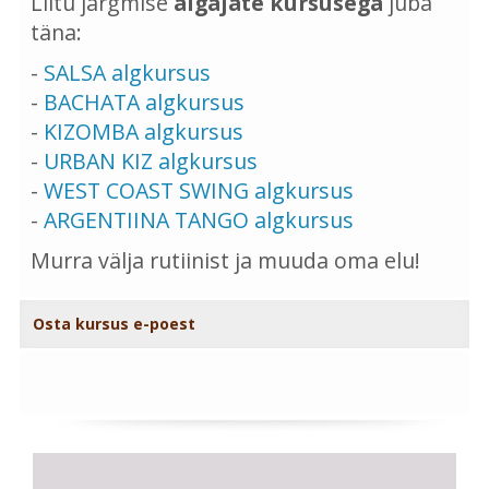
Liitu järgmise
algajate kursusega
juba
täna:
-
SALSA algkursus
-
BACHATA algkursus
-
KIZOMBA algkursus
-
URBAN KIZ algkursus
-
WEST COAST SWING algkursus
-
ARGENTIINA TANGO algkursus
Murra välja rutiinist ja muuda oma elu!
Osta kursus e-poest