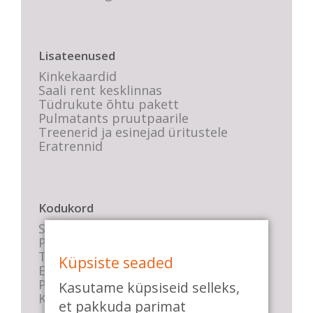
Lisateenused
Kinkekaardid
Saali rent kesklinnas
Tüdrukute õhtu pakett
Pulmatants pruutpaarile
Treenerid ja esinejad üritustele
Eratrennid
Kodukord
Stuudio sisekord
Privaatsustingimused
Tasemete kirjeldused
Küpsiste seaded
E-poe tingimused
Parkimise info
Kasutame küpsiseid selleks,
KKK
et pakkuda parimat