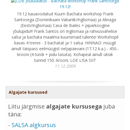
19.12 kauaoodatud Kuum Bachata workshop Frank
Santosega (Dominikaani Vabariik/Inglismaa) ja Alinaga
(Eesti/Inglismaa) Casa de Bailes + piparkoogine
jõulupidu!!! Frank Santos on Inglismaa ja rahvusvahelise
salsa ja bachata maailma kuumimaid talente! Workshopil
kavas 4 trenni - 3 bachatat ja 1 salsa. HINNAD: müügil
ainult täispass eelmüügist neljapäevani (17.12 k.a.) - 450.-
krooni (4 tundi + pidu tasuta). Kohapeal ainult üksik
tunnid 150.-krooni. LOE LISA SIIT
11.12.2009
Algajate kursused
Liitu järgmise
algajate kursusega
juba
täna:
-
SALSA algkursus