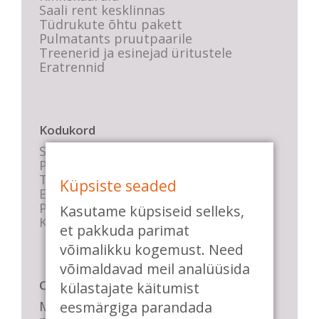
Saali rent kesklinnas
Tüdrukute õhtu pakett
Pulmatants pruutpaarile
Treenerid ja esinejad üritustele
Eratrennid
Kodukord
Stuudio sisekord
Privaatsustingimused
Tasemete kirjeldused
Küpsiste seaded
E-poe tingimused
Parkimise info
Kasutame küpsiseid selleks,
KKK
et pakkuda parimat
võimalikku kogemust. Need
võimaldavad meil analüüsida
Casa de Baile
külastajate käitumist
eesmärgiga parandada
Me pühendume lõbusale olemisele,