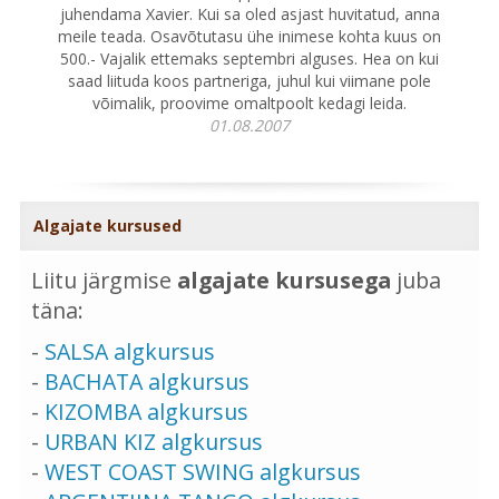
juhendama Xavier. Kui sa oled asjast huvitatud, anna
meile teada. Osavõtutasu ühe inimese kohta kuus on
500.- Vajalik ettemaks septembri alguses. Hea on kui
saad liituda koos partneriga, juhul kui viimane pole
võimalik, proovime omaltpoolt kedagi leida.
01.08.2007
Algajate kursused
Liitu järgmise
algajate kursusega
juba
täna:
-
SALSA algkursus
-
BACHATA algkursus
-
KIZOMBA algkursus
-
URBAN KIZ algkursus
-
WEST COAST SWING algkursus