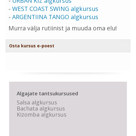
-
URBAN KIZ algkursus
-
WEST COAST SWING algkursus
-
ARGENTIINA TANGO algkursus
Murra välja rutiinist ja muuda oma elu!
Osta kursus e-poest
Algajate tantsukursused
Salsa algkursus
Bachata algkursus
Kizomba algkursus