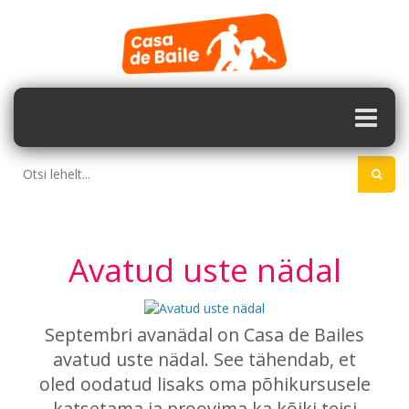
Avatud uste nädal
Septembri avanädal on Casa de Bailes
avatud uste nädal. See tähendab, et
oled oodatud lisaks oma põhikursusele
katsetama ja proovima ka kõiki teisi