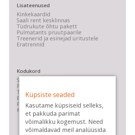
Lisateenused
Kinkekaardid
Saali rent kesklinnas
Tüdrukute õhtu pakett
Pulmatants pruutpaarile
Treenerid ja esinejad üritustele
Eratrennid
Kodukord
Stuudio sisekord
Privaatsustingimused
Tasemete kirjeldused
Küpsiste seaded
E-poe tingimused
Parkimise info
Kasutame küpsiseid selleks,
KKK
et pakkuda parimat
võimalikku kogemust. Need
võimaldavad meil analüüsida