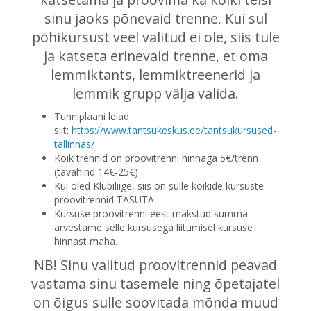
sinu jaoks põnevaid trenne. Kui sul
põhikursust veel valitud ei ole, siis tule
ja katseta erinevaid trenne, et oma
lemmiktants, lemmiktreenerid ja
lemmik grupp välja valida.
Tunniplaani leiad
siit:
https://www.tantsukeskus.ee/tantsukursused-
tallinnas/
Kõik trennid on proovitrenni hinnaga 5€/trenn
(tavahind 14€-25€)
Kui oled Klubiliige, siis on sulle kõikide kursuste
proovitrennid TASUTA
Kursuse proovitrenni eest makstud summa
arvestame selle kursusega liitumisel kursuse
hinnast maha.
NB! Sinu valitud proovitrennid peavad
vastama sinu tasemele ning õpetajatel
on õigus sulle soovitada mõnda muud