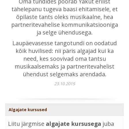
Oma tundides pöörab Yakut erilist
tähelepanu tugeva baasi ehitamisele, et
õpilaste tants oleks musikaalne, hea
partneritevahelise kommunikatsiooniga
ja selge ühendusega.
Laupäevasesse tangotundi on oodatud
kõik huvilised: nii päris algajad kui ka
need, kes soovivad oma tantsu
musikaalsemaks ja partneritevahelist
ühendust selgemaks arendada.
23.10.2015
Algajate kursused
Liitu järgmise
algajate kursusega
juba