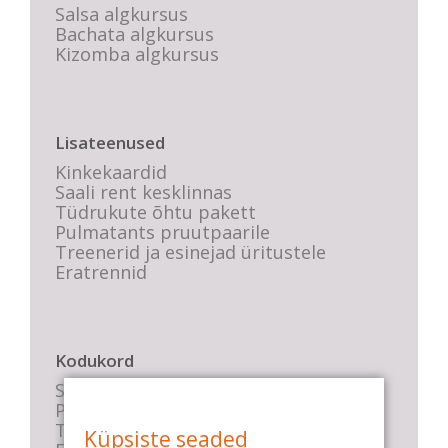
Salsa algkursus
Bachata algkursus
Kizomba algkursus
Lisateenused
Kinkekaardid
Saali rent kesklinnas
Tüdrukute õhtu pakett
Pulmatants pruutpaarile
Treenerid ja esinejad üritustele
Eratrennid
Kodukord
Stuudio sisekord
Privaatsustingimused
Tasemete kirjeldused
Küpsiste seaded