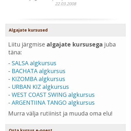
22.03.2008
Algajate kursused
Liitu järgmise
algajate kursusega
juba
täna:
-
SALSA algkursus
-
BACHATA algkursus
-
KIZOMBA algkursus
-
URBAN KIZ algkursus
-
WEST COAST SWING algkursus
-
ARGENTIINA TANGO algkursus
Murra välja rutiinist ja muuda oma elu!
Osta kursus e-poest