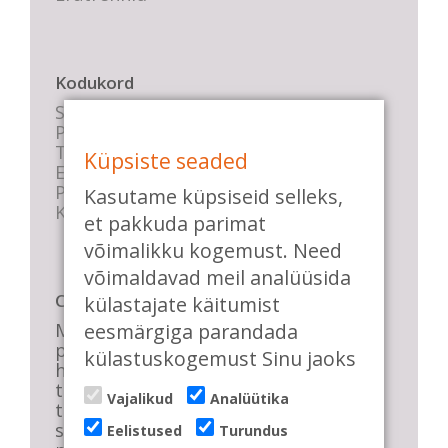
Kodukord
Stuudio sisekord
Privaatsustingimused
Tasemete kirjeldused
Küpsiste seaded
E-poe tingimused
Parkimise info
Kasutame küpsiseid selleks,
KKK
et pakkuda parimat
võimalikku kogemust. Need
võimaldavad meil analüüsida
Casa de Baile
külastajate käitumist
eesmärgiga parandada
Me pühendume lõbusale olemisele,
positiivsele seltskonnale ja
külastuskogemust Sinu jaoks
huvitavatele ning kasulikele
tantsudele. Kui mõnes meie
Vajalikud
Analüütika
talveõhtuses trennis tuled kustutada,
siis vaatab vastu säravate silmade
Eelistused
Turundus